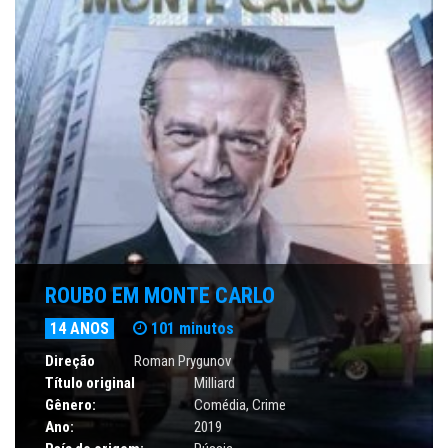
ROUBO EM MONTE CARLO
14 ANOS
101 minutos
Direção
Roman Prygunov
Título original
Milliard
Gênero:
Comédia
,
Crime
Ano:
2019