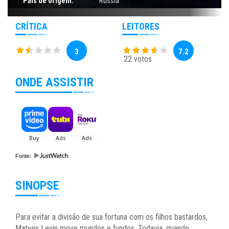
País de origem:
Rússia
CRÍTICA
LEITORES
3
7.2
22 votos
ONDE ASSISTIR
Fonte:
SINOPSE
Para evitar a divisão de sua fortuna com os filhos bastardos,
Matvey Levin move mundos e fundos. Todavia, quando