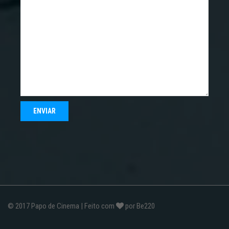
© 2017
Papo de Cinema
| Feito com
por
Be220