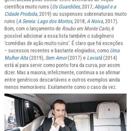
científica muito ruins (
Os Guardiões
, 2017,
Abigail e a
Cidade Proibida
, 2019) ou suspenses sobrenaturais muito
ruins (
A Sereia: Lago dos Mortos
, 2018,
A Noiva
, 2017).
Bom, com o lançamento de
Roubo em Monte Carlo
, é
possível adicionar a essa lista também o subgênero
‘comédias de ação muito ruins’. É claro que há exceções
– sucessos recentes e bastante elogiados, como
Uma
Mulher Alta
(2019),
Sem Amor
(2017) e
Leviatã
(2014)
está aí para servir como ponto fora da curva, por assim
dizer. Mas a maioria, infelizmente, continua a se afirmar
entre genéricos descartáveis e outros exemplos ainda
menos memoráveis. Exatamente como o caso da vez.