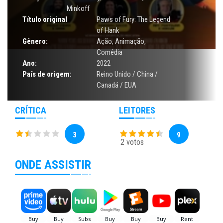
Minkoff
Título original
Paws of Fury: The Legend
of Hank
Gênero:
Ação
,
Animação
,
Comédia
Ano:
2022
País de origem:
Reino Unido / China /
Canadá / EUA
CRÍTICA
LEITORES
3
9
2 votos
ONDE ASSISTIR