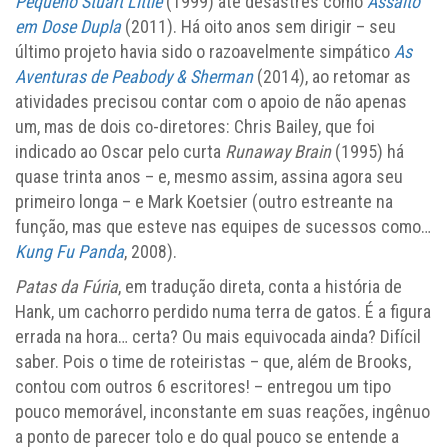
Pequeno Stuart Little
(1999) até desastres como
Assalto
em Dose Dupla
(2011). Há oito anos sem dirigir – seu
último projeto havia sido o razoavelmente simpático
As
Aventuras de Peabody & Sherman
(2014), ao retomar as
atividades precisou contar com o apoio de não apenas
um, mas de dois co-diretores: Chris Bailey, que foi
indicado ao Oscar pelo curta
Runaway Brain
(1995) há
quase trinta anos – e, mesmo assim, assina agora seu
primeiro longa – e Mark Koetsier (outro estreante na
função, mas que esteve nas equipes de sucessos como…
Kung Fu Panda
, 2008).
Patas da Fúria
, em tradução direta, conta a história de
Hank, um cachorro perdido numa terra de gatos. É a figura
errada na hora… certa? Ou mais equivocada ainda? Difícil
saber. Pois o time de roteiristas – que, além de Brooks,
contou com outros 6 escritores! – entregou um tipo
pouco memorável, inconstante em suas reações, ingênuo
a ponto de parecer tolo e do qual pouco se entende a