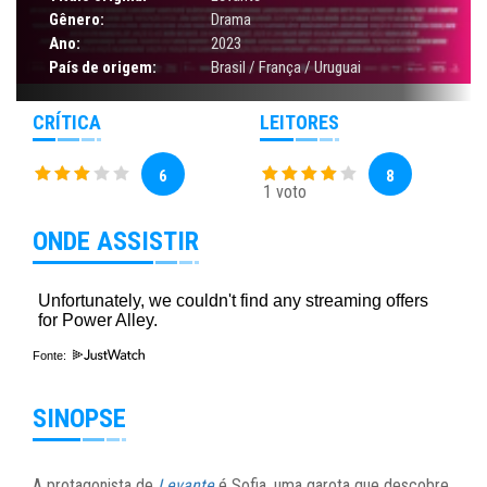
Gênero:
Drama
Ano:
2023
País de origem:
Brasil / França / Uruguai
CRÍTICA
LEITORES
6
8
1 voto
ONDE ASSISTIR
Fonte:
SINOPSE
A protagonista de
Levante
é Sofia, uma garota que descobre