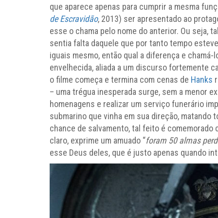
que aparece apenas para cumprir a mesma funçã
de Escravidão
, 2013) ser apresentado ao protag
esse o chama pelo nome do anterior. Ou seja, ta
sentia falta daquele que por tanto tempo esteve
iguais mesmo, então qual a diferença e chamá-l
envelhecida, aliada a um discurso fortemente c
o filme começa e termina com cenas de
Hanks
r
– uma trégua inesperada surge, sem a menor exp
homenagens e realizar um serviço funerário im
submarino que vinha em sua direção, matando t
chance de salvamento, tal feito é comemorado c
claro, exprime um amuado “
foram 50 almas perd
esse Deus deles, que é justo apenas quando in