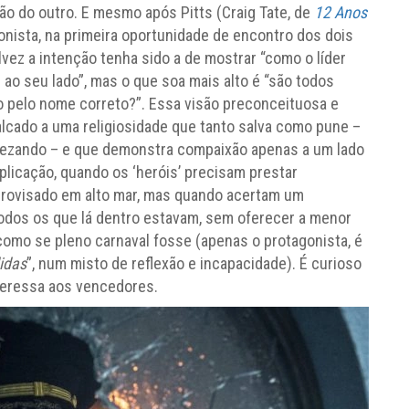
o do outro. E mesmo após Pitts (Craig Tate, de
12 Anos
onista, na primeira oportunidade de encontro dos dois
lvez a intenção tenha sido a de mostrar “como o líder
 ao seu lado”, mas o que soa mais alto é “são todos
o pelo nome correto?”. Essa visão preconceituosa e
alcado a uma religiosidade que tanto salva como pune –
ezando – e que demonstra compaixão apenas a um lado
licação, quando os ‘heróis’ precisam prestar
provisado em alto mar, mas quando acertam um
odos os que lá dentro estavam, sem oferecer a menor
omo se pleno carnaval fosse (apenas o protagonista, é
idas
”, num misto de reflexão e incapacidade). É curioso
teressa aos vencedores.