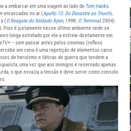
que a embarcar em uma viagem ao lado de
Tom Hanks
.
m enrascadas no ar (
Apollo 13: Do Desastre ao Triunfo
,
ra (
O Resgate do Soldado Ryan
, 1998;
O Terminal
, 2004)
). Pois é justamente nesse último ambiente onde se
meiro longa estrelado por ele a estrear diretamente em
leTV+ – sem passar antes pelos cinemas (reflexo
 percebe em cena é uma repetição de elementos caros
 doses de heroísmo e táticas de guerra que tendem a
iqueísta, uma vez que aos inimigos é reservado apenas
urda, o que esvazia a tensão e deve servir como consolo
ro.