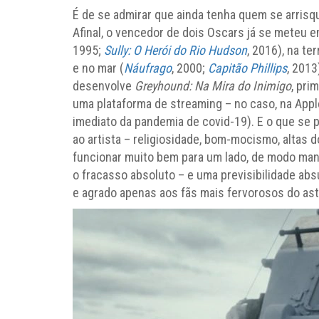
É de se admirar que ainda tenha quem se arris
Afinal, o vencedor de dois Oscars já se meteu e
1995;
Sully: O Herói do Rio Hudson
, 2016), na ter
e no mar (
Náufrago
, 2000;
Capitão Phillips
, 2013
desenvolve
Greyhound: Na Mira do Inimigo
, pri
uma plataforma de streaming – no caso, na App
imediato da pandemia de covid-19). E o que se
ao artista – religiosidade, bom-mocismo, altas
funcionar muito bem para um lado, de modo man
o fracasso absoluto – e uma previsibilidade abs
e agrado apenas aos fãs mais fervorosos do ast