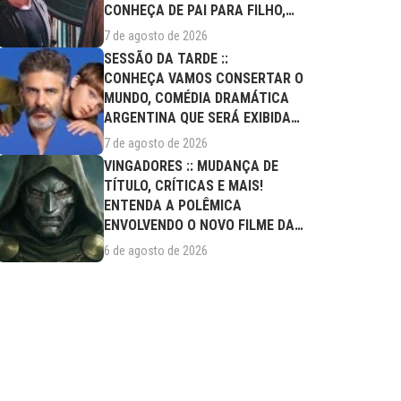
CONHEÇA DE PAI PARA FILHO,
FILME DESTE...
7 de agosto de 2026
SESSÃO DA TARDE ::
CONHEÇA VAMOS CONSERTAR O
MUNDO, COMÉDIA DRAMÁTICA
ARGENTINA QUE SERÁ EXIBIDA
NESTA SEXTA (07/08)
7 de agosto de 2026
VINGADORES :: MUDANÇA DE
TÍTULO, CRÍTICAS E MAIS!
ENTENDA A POLÊMICA
ENVOLVENDO O NOVO FILME DA
MARVEL
6 de agosto de 2026