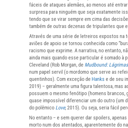
fáceis de ataques alemães, ao menos até entrar
surpresa para ninguém que seja exatamente iss
tendo que se virar sempre em cima das decisões
também de outras dezenas de tripulantes que e
Através de uma série de letreiros expostos na t
aviões de apoio se tornou conhecida como “bur
racismo que exprime. A narrativa, no entanto, n
ainda mais quando esse particular é somado à 
Cleveland (Rob Morgan, de
Mudbound: Lágrimas 
num papel servil (o mordomo que serve as refe
quentinhos). Com exceção de
Hanks
e de seu i
2019) – geralmente uma figura talentosa, mas a
possuem o mesmo fenótipo (homens brancos, ger
quase impossível diferenciar um do outro (um d
do polêmico
Love
, 2015). Ou seja, seria fácil 
No entanto – e sem querer dar spoilers, apenas
morto num dos atentados, aparentemente do nad