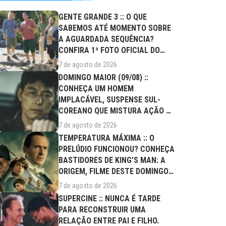
GENTE GRANDE 3 :: O QUE
SABEMOS ATÉ MOMENTO SOBRE
A AGUARDADA SEQUÊNCIA?
CONFIRA 1ª FOTO OFICIAL DO
ELENCO!
7 de agosto de 2026
DOMINGO MAIOR (09/08) ::
CONHEÇA UM HOMEM
IMPLACÁVEL, SUSPENSE SUL-
COREANO QUE MISTURA AÇÃO E
DRAMA FAMILIAR
7 de agosto de 2026
TEMPERATURA MÁXIMA :: O
PRELÚDIO FUNCIONOU? CONHEÇA
BASTIDORES DE KING’S MAN: A
ORIGEM, FILME DESTE DOMINGO
(09/08)
7 de agosto de 2026
SUPERCINE :: NUNCA É TARDE
PARA RECONSTRUIR UMA
RELAÇÃO ENTRE PAI E FILHO.