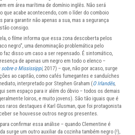
em em área marítima de domínio inglês. Não será
o que acabe acontecendo, com o líder do comboio
 para garantir não apenas a sua, mas a segurança
stão consigo.
ela, o filme informa que essa zona descoberta pelos
aco negro”, uma denominação problemática pelo
ão faz disso um caso a ser repensado. É sintomático,
presença de apenas um negro em todo o elenco –
sobre o Mississippi
, 2017) – que, não por acaso, surge
ições ao capitão, como cafés fumegantes e sanduíches
mediato, interpretado por Stephen Graham (
O Irlandês
,
qui sem espaço para ir além do óbvio – todos os demais
almente loiros, e muito jovens). São tão iguais que é
os raros destaques é Karl Glusman, que foi protagonista
perceber se houvesse outros negros presentes.
 para confirmar essa análise – quando Clementine é
a surge um outro auxiliar da cozinha também negro (!),