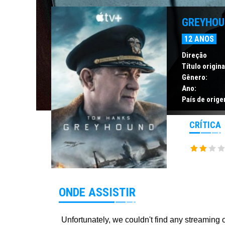
GREYHOUN
12 ANOS
Direção
Título origina
Gênero:
Ano:
País de orige
CRÍTICA
ONDE ASSISTIR