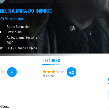
D: NA MIRA DO INIMIGO
91 minutos
Aaron Schneider
l
Greyhound
Ação
,
Drama
,
História
2020
m:
EUA / Canadá / China
LEITORES
4
6.2
9 votos