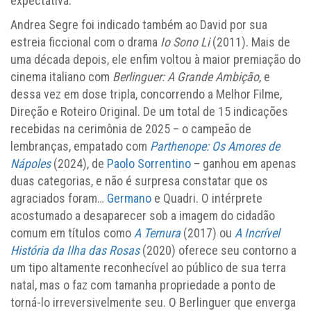
expectativa.
Andrea Segre foi indicado também ao David por sua
estreia ficcional com o drama
Io Sono Li
(2011). Mais de
uma década depois, ele enfim voltou à maior premiação do
cinema italiano com
Berlinguer: A Grande Ambição
, e
dessa vez em dose tripla, concorrendo a Melhor Filme,
Direção e Roteiro Original. De um total de 15 indicações
recebidas na cerimônia de 2025 – o campeão de
lembranças, empatado com
Parthenope: Os Amores de
Nápoles
(2024), de
Paolo Sorrentino
– ganhou em apenas
duas categorias, e não é surpresa constatar que os
agraciados foram…
Germano
e Quadri. O intérprete
acostumado a desaparecer sob a imagem do cidadão
comum em títulos como
A Ternura
(2017) ou
A Incrível
História da Ilha das Rosas
(2020) oferece seu contorno a
um tipo altamente reconhecível ao público de sua terra
natal, mas o faz com tamanha propriedade a ponto de
torná-lo irreversivelmente seu. O Berlinguer que enverga