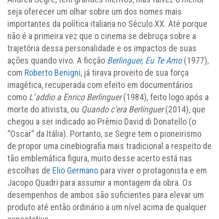
seja oferecer um olhar sobre um dos nomes mais
importantes da política italiana no Século XX. Até porque
não é a primeira vez que o cinema se debruça sobre a
trajetória dessa personalidade e os impactos de suas
ações quando vivo. A ficção
Berlinguer, Eu Te Amo
(1977),
com
Roberto Benigni
, já tirava proveito de sua força
imagética, recuperada com efeito em documentários
como
L’addio a Enrico Berlinguer
(1984), feito logo após a
morte do ativista, ou
Quando c’era Berlinguer
(2014), que
chegou a ser indicado ao Prêmio David di Donatello (o
“Oscar” da Itália). Portanto, se Segre tem o pioneirismo
de propor uma cinebiografia mais tradicional a respeito de
tão emblemática figura, muito desse acerto está nas
escolhas de
Elio Germano
para viver o protagonista e em
Jacopo Quadri para assumir a montagem da obra. Os
desempenhos de ambos são suficientes para elevar um
produto até então ordinário a um nível acima de qualquer