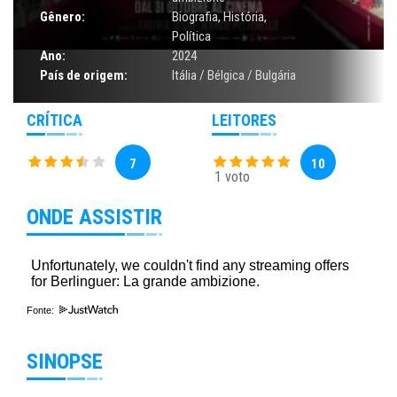
Gênero:
Biografia
,
História
,
Política
Ano:
2024
País de origem:
Itália / Bélgica / Bulgária
CRÍTICA
LEITORES
7
10
1 voto
ONDE ASSISTIR
Fonte:
SINOPSE