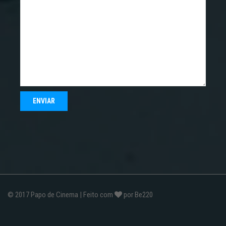
© 2017
Papo de Cinema
| Feito com
por
Be220