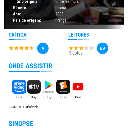
Título original
Entre les murs
Gênero:
Drama
Ano:
2008
País de origem:
França
CRÍTICA
LEITORES
9
6.6
3 votos
ONDE ASSISTIR
Fonte:
SINOPSE