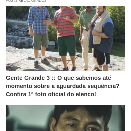
POSTS RELACIONADOS
e
s
a
l
t
e
r
a
m
Gente Grande 3 :: O que sabemos até
o
momento sobre a aguardada sequência?
c
Confira 1ª foto oficial do elenco!
o
n
t
e