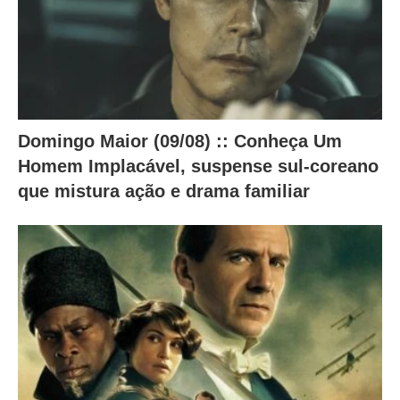
ú
d
o
a
b
Domingo Maior (09/08) :: Conheça Um
a
Homem Implacável, suspense sul-coreano
i
que mistura ação e drama familiar
x
o
.