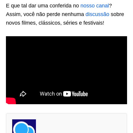
E que tal dar uma conferida no
nosso canal
?
Assim, você não perde nenhuma
discussão
sobre
novos filmes, clássicos, séries e festivais!
A
s