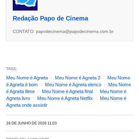
d
u
Redação Papo de Cinema
a
s
CONTATO: papodecinema@papodecinema.com.br
a
b
a
s
TAGS:
s
Meu Nome é Agneta
Meu Nome é Agneta 2
Meu Nome
é Agneta é bom
Meu Nome é Agneta elenco
Meu Nome
e
é Agneta filme
Meu Nome é Agneta final
Meu Nome é
g
Agneta livro
Meu Nome é Agneta Netflix
Meu Nome é
u
Agneta onde assistir
i
n
18 DE JUNHO DE 2026 11:03
t