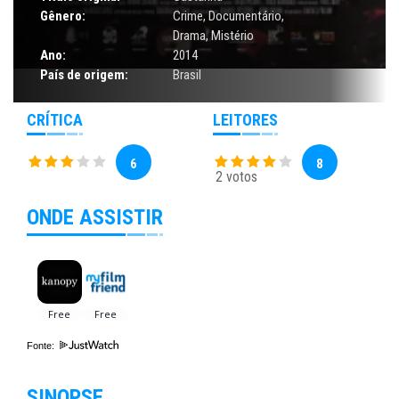
Gênero:
Crime
,
Documentário
,
Drama
,
Mistério
Ano:
2014
País de origem:
Brasil
CRÍTICA
LEITORES
6
8
2 votos
ONDE ASSISTIR
Fonte:
SINOPSE