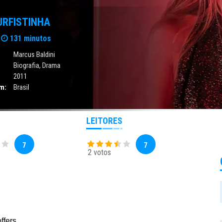
URFISTINHA
131 minutos
Marcus Baldini
Biografia
,
Drama
2011
m:
Brasil
LEITORES
7
7
2 votos