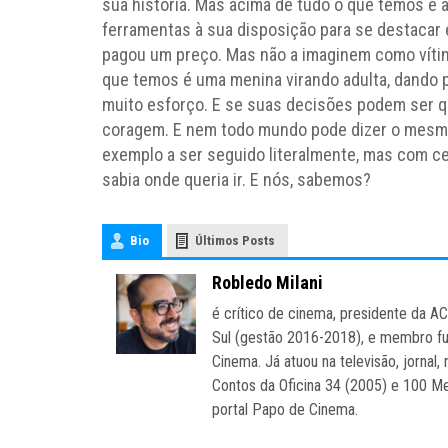
sua história. Mas acima de tudo o que temos é a
ferramentas à sua disposição para se destacar 
pagou um preço. Mas não a imaginem como vítim
que temos é uma menina virando adulta, dando 
muito esforço. E se suas decisões podem ser qu
coragem. E nem todo mundo pode dizer o mesmo
exemplo a ser seguido literalmente, mas com cert
sabia onde queria ir. E nós, sabemos?
Bio
Últimos Posts
Robledo Milani
é crítico de cinema, presidente da A
Sul (gestão 2016-2018), e membro fu
Cinema. Já atuou na televisão, jornal, 
Contos da Oficina 34 (2005) e 100 Mel
portal Papo de Cinema.