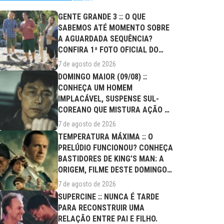
GENTE GRANDE 3 :: O QUE
SABEMOS ATÉ MOMENTO SOBRE
A AGUARDADA SEQUÊNCIA?
CONFIRA 1ª FOTO OFICIAL DO
ELENCO!
7 de agosto de 2026
DOMINGO MAIOR (09/08) ::
CONHEÇA UM HOMEM
IMPLACÁVEL, SUSPENSE SUL-
COREANO QUE MISTURA AÇÃO E
DRAMA FAMILIAR
7 de agosto de 2026
TEMPERATURA MÁXIMA :: O
PRELÚDIO FUNCIONOU? CONHEÇA
BASTIDORES DE KING’S MAN: A
ORIGEM, FILME DESTE DOMINGO
(09/08)
7 de agosto de 2026
SUPERCINE :: NUNCA É TARDE
PARA RECONSTRUIR UMA
RELAÇÃO ENTRE PAI E FILHO.