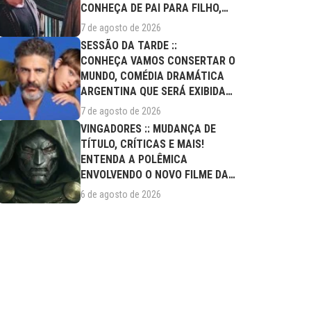
CONHEÇA DE PAI PARA FILHO,
FILME DESTE...
7 de agosto de 2026
SESSÃO DA TARDE ::
CONHEÇA VAMOS CONSERTAR O
MUNDO, COMÉDIA DRAMÁTICA
ARGENTINA QUE SERÁ EXIBIDA
NESTA SEXTA (07/08)
7 de agosto de 2026
VINGADORES :: MUDANÇA DE
TÍTULO, CRÍTICAS E MAIS!
ENTENDA A POLÊMICA
ENVOLVENDO O NOVO FILME DA
MARVEL
6 de agosto de 2026