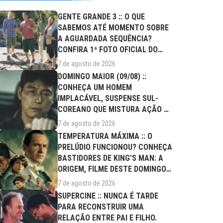
GENTE GRANDE 3 :: O QUE
SABEMOS ATÉ MOMENTO SOBRE
A AGUARDADA SEQUÊNCIA?
CONFIRA 1ª FOTO OFICIAL DO
ELENCO!
7 de agosto de 2026
DOMINGO MAIOR (09/08) ::
CONHEÇA UM HOMEM
IMPLACÁVEL, SUSPENSE SUL-
COREANO QUE MISTURA AÇÃO E
DRAMA FAMILIAR
7 de agosto de 2026
TEMPERATURA MÁXIMA :: O
PRELÚDIO FUNCIONOU? CONHEÇA
BASTIDORES DE KING’S MAN: A
ORIGEM, FILME DESTE DOMINGO
(09/08)
7 de agosto de 2026
SUPERCINE :: NUNCA É TARDE
PARA RECONSTRUIR UMA
RELAÇÃO ENTRE PAI E FILHO.