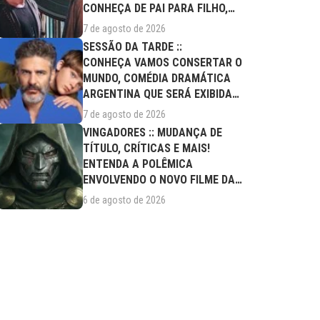
CONHEÇA DE PAI PARA FILHO,
FILME DESTE...
7 de agosto de 2026
SESSÃO DA TARDE ::
CONHEÇA VAMOS CONSERTAR O
MUNDO, COMÉDIA DRAMÁTICA
ARGENTINA QUE SERÁ EXIBIDA
NESTA SEXTA (07/08)
7 de agosto de 2026
VINGADORES :: MUDANÇA DE
TÍTULO, CRÍTICAS E MAIS!
ENTENDA A POLÊMICA
ENVOLVENDO O NOVO FILME DA
MARVEL
6 de agosto de 2026