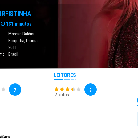
URFISTINHA
131 minutos
Marcus Baldini
Biografia
,
Drama
2011
m:
Brasil
LEITORES
7
7
2 votos