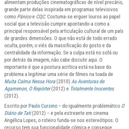
alimentam produções cinematográficas de nível precário,
grande parte delas inspirada em programas televisivos
como
Pânico
e
CQC
. Costuma-se erguer louros ao papel
social que a televisão cumpre apontando-a como a
principal responsável pela articulação cultural de um país
de grandes dimensões. O que não está de todo errado
oculta, porém, o viés da massificação do gosto e da
centralidade da informação. Se a culpa está no sofá ou
por detrás da imagem, não cabe discutir aqui. O
importante é que a postura acrítica está na base do
problema a legitimar uma série de filmes na toada de
Muita Calma Nessa Hora
(2010)
As Aventuras de
Agamenon, O Repórter
(2012) e
Totalmente Inocentes
(2012).
Escrito por
Paulo Cursino
– do igualmente problemático
O
Diário de Tati
(2012) – e pela estreante em cinema
Angélica Lopes, o roteiro funda-se nos estereótipos. O
recurso tem sua funcionalidade cômica e consegue