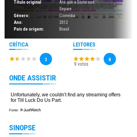
Título original
Até que a Sorte nos
Separe
Gênero:
Comédia
Ano:
2012
País de origem:
Brasil
CRÍTICA
LEITORES
3
8
9 votos
ONDE ASSISTIR
Fonte:
SINOPSE