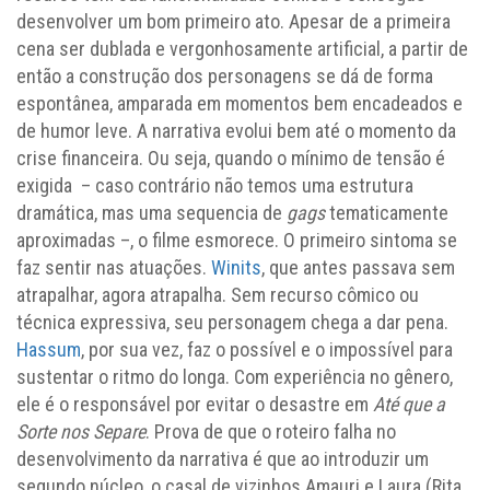
desenvolver um bom primeiro ato. Apesar de a primeira
cena ser dublada e vergonhosamente artificial, a partir de
então a construção dos personagens se dá de forma
espontânea, amparada em momentos bem encadeados e
de humor leve. A narrativa evolui bem até o momento da
crise financeira. Ou seja, quando o mínimo de tensão é
exigida – caso contrário não temos uma estrutura
dramática, mas uma sequencia de
gags
tematicamente
aproximadas –, o filme esmorece. O primeiro sintoma se
faz sentir nas atuações.
Winits
, que antes passava sem
atrapalhar, agora atrapalha. Sem recurso cômico ou
técnica expressiva, seu personagem chega a dar pena.
Hassum
, por sua vez, faz o possível e o impossível para
sustentar o ritmo do longa. Com experiência no gênero,
ele é o responsável por evitar o desastre em
Até que a
Sorte nos Separe
. Prova de que o roteiro falha no
desenvolvimento da narrativa é que ao introduzir um
segundo núcleo, o casal de vizinhos Amauri e Laura (Rita