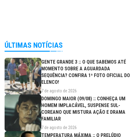
ÚLTIMAS NOTÍCIAS
GENTE GRANDE 3 :: O QUE SABEMOS ATÉ
MOMENTO SOBRE A AGUARDADA
SEQUÊNCIA? CONFIRA 1ª FOTO OFICIAL DO
ELENCO!
7 de agosto de 2026
DOMINGO MAIOR (09/08) :: CONHEÇA UM
HOMEM IMPLACÁVEL, SUSPENSE SUL-
COREANO QUE MISTURA AÇÃO E DRAMA
FAMILIAR
7 de agosto de 2026
TEMPERATURA MÁXIMA :: O PRELÚDIO