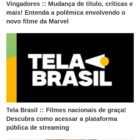
o
Vingadores :: Mudança de título, críticas e
c
mais! Entenda a polêmica envolvendo o
o
novo filme da Marvel
n
t
e
ú
d
o
a
b
a
Tela Brasil :: Filmes nacionais de graça!
i
Descubra como acessar a plataforma
x
pública de streaming
o