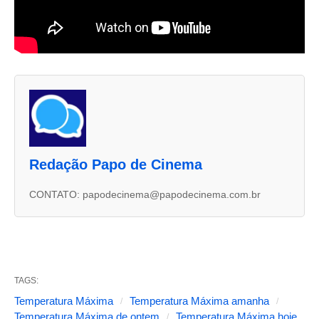
A
s
d
u
Redação Papo de Cinema
a
s
CONTATO: papodecinema@papodecinema.com.br
a
b
a
s
TAGS:
s
Temperatura Máxima
Temperatura Máxima amanha
Temperatura Máxima de ontem
Temperatura Máxima hoje