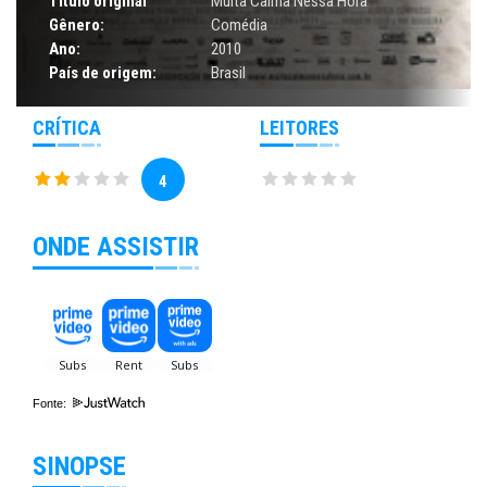
Título original
Muita Calma Nessa Hora
Gênero:
Comédia
Ano:
2010
País de origem:
Brasil
CRÍTICA
LEITORES
4
ONDE ASSISTIR
Fonte:
SINOPSE