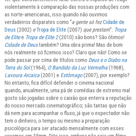
violentamente à comparação das nossas produções com
as norte-americanas, isso quando não ouvimos
verdadeiros disparates como “
a gente só fez
Cidade de
Deus
(2002)
e
Tropa de Elite
(2007)
que prestam
”.
Tropa
de Elite
e
Tropa de Elite
2
(2010) são bons? São ótimos!
Cidade de Deus
também? Uma obra prima! Mas de bom
nós realmente só fizemos isso? Claro que não! Como se
pode passar por cima de títulos como
Deus e o Diabo na
Terra do Sol
(1964),
O Bandido da Luz Vermelha
(1968),
Lavoura Arcaica
(2001) e
Estômago
(2007), por exemplo?
No entanto, fica difícil defender o cinema nacional
quando, anualmente, uma pá de comédias de extremo mal
gosto são jogadas sobre o caixão que enterra a reputação
do nosso mercado cinematográfico; são tantas que não
dá nem para acompanhar o fluxo, já que o espectador não
tem o dinheiro, o tempo ou mesmo a preparação
psicológica para ser atacado mensalmente com esses
vexames em 35mm. Dito isso, embora não seja um filme