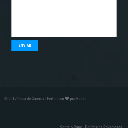
© 2017
Papo de Cinema
| Feito com
por
Be220
Sobre o Papo
Política de Privacidade