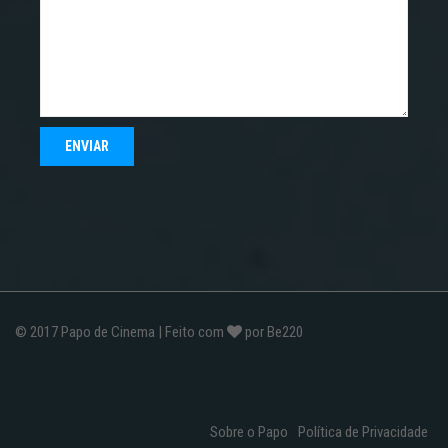
© 2017
Papo de Cinema
| Feito com
por
Be220
Sobre o Papo
Política de Privacidade