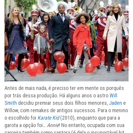
Antes de mais nada, é preciso ter em mente os porquês
por trás dessa produção. Há alguns anos o astro
Will
Smith
decidiu premiar seus dois filhos menores,
Jaden
e
Willow, com remakes de antigos sucessos. Para o menino
o escolhido foi
Karate Kid
(2010), enquanto que para a
garota a opção foi…
Annie
! No entanto, ocupada com sua
carreira também como cantora (é dela o insuportável hit