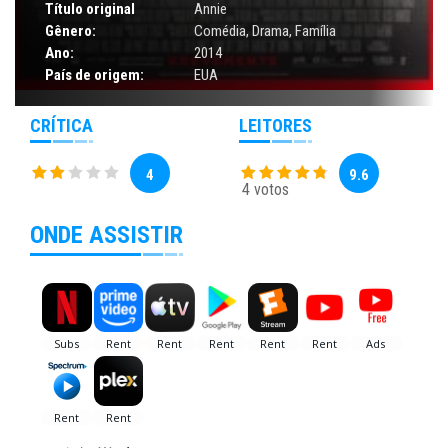
Título original
Annie
Gênero:
Comédia
,
Drama
,
Família
Ano:
2014
País de origem:
EUA
CRÍTICA
LEITORES
4
9.6
4 votos
ONDE ASSISTIR