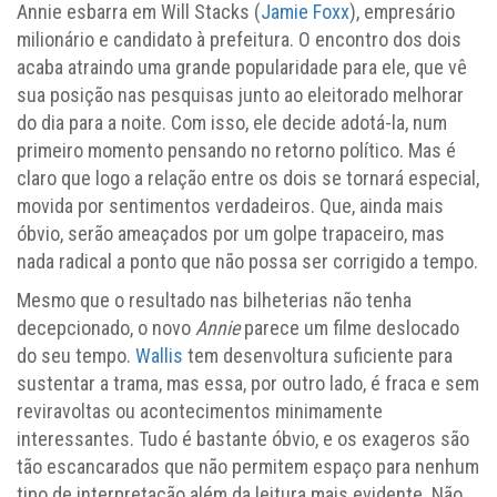
Annie esbarra em Will Stacks (
Jamie Foxx
), empresário
milionário e candidato à prefeitura. O encontro dos dois
acaba atraindo uma grande popularidade para ele, que vê
sua posição nas pesquisas junto ao eleitorado melhorar
do dia para a noite. Com isso, ele decide adotá-la, num
primeiro momento pensando no retorno político. Mas é
claro que logo a relação entre os dois se tornará especial,
movida por sentimentos verdadeiros. Que, ainda mais
óbvio, serão ameaçados por um golpe trapaceiro, mas
nada radical a ponto que não possa ser corrigido a tempo.
Mesmo que o resultado nas bilheterias não tenha
decepcionado, o novo
Annie
parece um filme deslocado
do seu tempo.
Wallis
tem desenvoltura suficiente para
sustentar a trama, mas essa, por outro lado, é fraca e sem
reviravoltas ou acontecimentos minimamente
interessantes. Tudo é bastante óbvio, e os exageros são
tão escancarados que não permitem espaço para nenhum
tipo de interpretação além da leitura mais evidente. Não