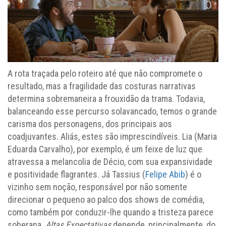
A rota traçada pelo roteiro até que não compromete o
resultado, mas a fragilidade das costuras narrativas
determina sobremaneira a frouxidão da trama. Todavia,
balanceando esse percurso solavancado, temos o grande
carisma dos personagens, dos principais aos
coadjuvantes. Aliás, estes são imprescindíveis. Lia (Maria
Eduarda Carvalho), por exemplo, é um feixe de luz que
atravessa a melancolia de Décio, com sua expansividade
e positividade flagrantes. Já Tassius (
Felipe Abib
) é o
vizinho sem noção, responsável por não somente
direcionar o pequeno ao palco dos shows de comédia,
como também por conduzir-lhe quando a tristeza parece
soberana.
Altas Expectativas
depende, principalmente, do