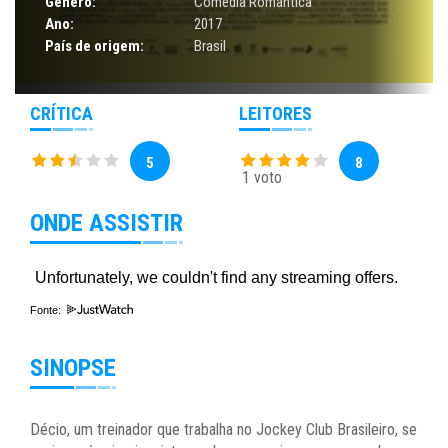
Gênero:
Comédia Romântica
Ano:
2017
País de origem:
Brasil
CRÍTICA
LEITORES
5
8
1 voto
ONDE ASSISTIR
Fonte:
SINOPSE
Décio, um treinador que trabalha no Jockey Club Brasileiro, se