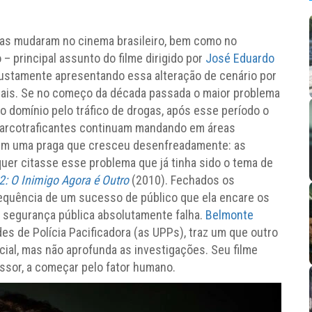
sas mudaram no cinema brasileiro, bem como no
– principal assunto do filme dirigido por
José Eduardo
justamente apresentando essa alteração de cenário por
onais. Se no começo da década passada o maior problema
 domínio pelo tráfico de drogas, após esse período o
narcotraficantes continuam mandando em áreas
tem uma praga que cresceu desenfreadamente: as
sequer citasse esse problema que já tinha sido o tema de
 2: O Inimigo Agora é Outro
(2010). Fechados os
equência de um sucesso de público que ela encare os
e segurança pública absolutamente falha.
Belmonte
es de Polícia Pacificadora (as UPPs), traz um que outro
icial, mas não aprofunda as investigações. Seu filme
ssor, a começar pelo fator humano.