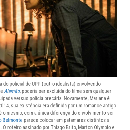
 do policial de UPP (outro idealista) envolvendo
de
Alemão
, poderia ser excluída do filme sem qualquer
ipada versus polícia precária. Novamente, Mariana é
 2014, sua existência era definida por um romance antigo
é o mesmo, com a única diferença do envolvimento ser
o Belmonte
parece colocar em patamares distintos a
 O roteiro assinado por Thiago Brito, Marton Olympio e