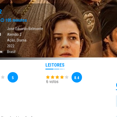
2
105 minutos
José Eduardo Belmonte
l
Alemão 2
Ação
,
Drama
2022
m:
Brasil
LEITORES
5
8.4
6 votos