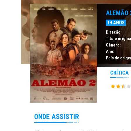
ALEMÃO 
14 ANOS
Direção
Título origina
Gênero:
Ano:
País de orige
CRÍTICA
ONDE ASSISTIR