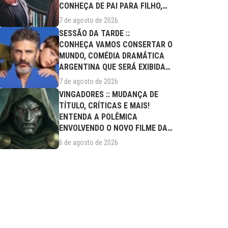
CONHEÇA DE PAI PARA FILHO,
FILME DESTE...
7 de agosto de 2026
SESSÃO DA TARDE ::
CONHEÇA VAMOS CONSERTAR O
MUNDO, COMÉDIA DRAMÁTICA
ARGENTINA QUE SERÁ EXIBIDA
NESTA SEXTA (07/08)
7 de agosto de 2026
VINGADORES :: MUDANÇA DE
TÍTULO, CRÍTICAS E MAIS!
ENTENDA A POLÊMICA
ENVOLVENDO O NOVO FILME DA
MARVEL
6 de agosto de 2026