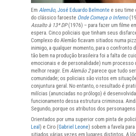
Em
Alemão
,
José Eduardo Belmonte
e seu time 
do clássico faroeste
Onde Começa o Inferno
(19
Assalto à 13ª DP
(1976) – para fazer um filme 
espera. Cinco policiais que tinham seus disfar
Complexo do Alemão ficavam sitiados numa pizz
inimigo, a qualquer momento, para o confronto d
tão bem na produção brasileira foi a falta de c
emocionais e de personalidade) num processo d
melhor reagir. Em
Alemão 2
parece que tudo será
comunidade; os policiais são vistos em situaçõ
conjuntura geral. No entanto, o resultado é pra
milícias (anunciadas no prólogo) é desenvolvid
funcionamento dessa estrutura criminosa. Aind
Segundo, porque os atributos dos personagens
Orientados por uma superior com pinta de polici
Leal
) e Ciro (
Gabriel Leone
) sobem a favela para
sitiados várias vezes em lugares distintos. A 