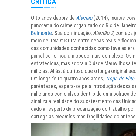
CRÍTICA
Oito anos depois de
Alemão
(2014), muitas coi
panorama do crime organizado do Rio de Janeiro 
Belmonte
. Sua continuação,
Alemão 2
, começa 
meio de uma mistura entre cenas reais e ficci
das comunidades conhecidas como favelas era o
painel se tornou um pouco mais complexo. Os 
estratégicas, mas agora a Cidade Maravilhosa 
milícias. Aliás, é curioso que o longa original 
um longa feito quatro anos antes,
Tropa de Elite
parênteses, espera-se pela introdução dessa s
milicianos como alvos dentro de uma política d
sinaliza a realidade do sucateamento das Unidad
dado a respeito da precarização do trabalho pol
carrega as mesmíssimas fragilidades do antece