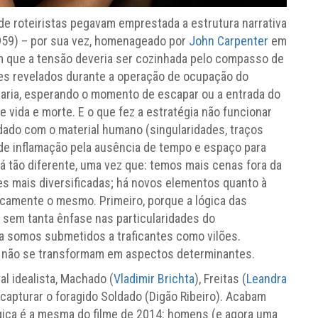
de roteiristas pegavam emprestada a estrutura narrativa
59) – por sua vez, homenageado por
John Carpenter
em
em que a tensão deveria ser cozinhada pelo compasso de
ces revelados durante a operação de ocupação do
aria, esperando o momento de escapar ou a entrada do
e vida e morte. E o que fez a estratégia não funcionar
uidado com o material humano (singularidades, traços
e inflamação pela ausência de tempo e espaço para
 tão diferente, uma vez que: temos mais cenas fora da
es mais diversificadas; há novos elementos quanto à
ticamente o mesmo. Primeiro, porque a lógica das
a sem tanta ênfase nas particularidades do
a somos submetidos a traficantes como vilões.
 não se transformam em aspectos determinantes.
al idealista, Machado (
Vladimir Brichta
), Freitas (
Leandra
 capturar o foragido Soldado (Digão Ribeiro). Acabam
lógica é a mesma do filme de 2014: homens (e agora uma