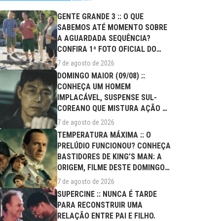
GENTE GRANDE 3 :: O QUE
SABEMOS ATÉ MOMENTO SOBRE
A AGUARDADA SEQUÊNCIA?
CONFIRA 1ª FOTO OFICIAL DO
ELENCO!
7 de agosto de 2026
DOMINGO MAIOR (09/08) ::
CONHEÇA UM HOMEM
IMPLACÁVEL, SUSPENSE SUL-
COREANO QUE MISTURA AÇÃO E
DRAMA FAMILIAR
7 de agosto de 2026
TEMPERATURA MÁXIMA :: O
PRELÚDIO FUNCIONOU? CONHEÇA
BASTIDORES DE KING’S MAN: A
ORIGEM, FILME DESTE DOMINGO
(09/08)
7 de agosto de 2026
SUPERCINE :: NUNCA É TARDE
PARA RECONSTRUIR UMA
RELAÇÃO ENTRE PAI E FILHO.