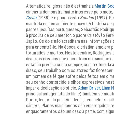
A temática religiosa não é estranha a
Martin Sc
cineasta demonstra muito interesse pelo mote,
Cristo
(1988) e o pouco visto
Kundun
(1997). E
mantê-la em um ambiente nocivo. A história se
padres jesuítas portugueses, Sebastião Rodrigu
à procura de seu mentor, o padre Cristóvão Ferre
Japão. Os dois não acreditam nas informações 
para encontrá-lo. Na época, o cristianismo era 
torturados e mortos. Neste cenário, Rodrigues 
diversos cristãos que encontram no caminho e 
está tão precisa como sempre, com o ritmo da 
disso, seu trabalho com os atores faz floresce
um homem de fé que sofre pelos feitos em cima
seu cenho contorcido e olhos expressivos neste
ímpar e dedicação ao ofício.
Adam Driver
,
Liam 
principal antagonista do filme) também se most
Prieto, lembrado pela Academia, tem belo trabal
câmera. Planos mais longos são empregados, res
enquadramentos são um caso à parte, com alg