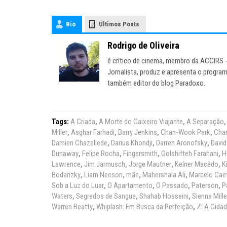
Bio
Últimos Posts
Rodrigo de Oliveira
é crítico de cinema, membro da ACCIRS -
Jornalista, produz e apresenta o program
também editor do blog Paradoxo.
Tags:
A Criada
,
A Morte do Caixeiro Viajante
,
A Separação
Miller
,
Asghar Farhadi
,
Barry Jenkins
,
Chan-Wook Park
,
Char
Damien Chazellede
,
Darius Khondji
,
Darren Aronofsky
,
David
Dunaway
,
Felipe Rocha
,
Fingersmith
,
Golshifteh Farahani
,
H
Lawrence
,
Jim Jarmusch
,
Jorge Mautner
,
Kelner Macêdo
,
K
Bodanzky
,
Liam Neeson
,
mãe
,
Mahershala Ali
,
Marcelo Cae
Sob a Luz do Luar
,
O Apartamento
,
O Passado
,
Paterson
,
P
Waters
,
Segredos de Sangue
,
Shahab Hosseini
,
Sienna Mille
Warren Beatty
,
Whiplash: Em Busca da Perfeição
,
Z: A Cidad