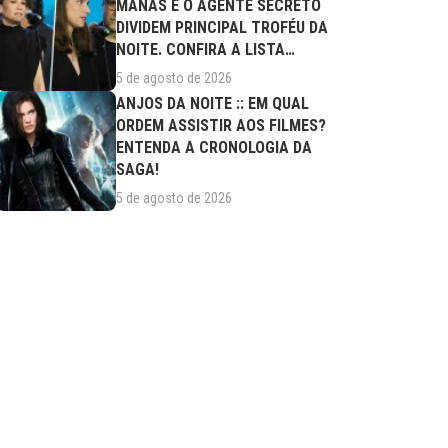
MANAS E O AGENTE SECRETO
DIVIDEM PRINCIPAL TROFÉU DA
NOITE. CONFIRA A LISTA
COMPLETA DE...
5 de agosto de 2026
ANJOS DA NOITE :: EM QUAL
ORDEM ASSISTIR AOS FILMES?
ENTENDA A CRONOLOGIA DA
SAGA!
5 de agosto de 2026