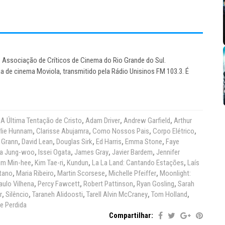
 Associação de Críticos de Cinema do Rio Grande do Sul.
a de cinema Moviola, transmitido pela Rádio Unisinos FM 103.3. É
,
A Última Tentação de Cristo
,
Adam Driver
,
Andrew Garfield
,
Arthur
lie Hunnam
,
Clarisse Abujamra
,
Como Nossos Pais
,
Corpo Elétrico
,
 Grann
,
David Lean
,
Douglas Sirk
,
Ed Harris
,
Emma Stone
,
Faye
a Jung-woo
,
Issei Ogata
,
James Gray
,
Javier Bardem
,
Jennifer
im Min-hee
,
Kim Tae-ri
,
Kundun
,
La La Land: Cantando Estações
,
Laís
tano
,
Maria Ribeiro
,
Martin Scorsese
,
Michelle Pfeiffer
,
Moonlight:
aulo Vilhena
,
Percy Fawcett
,
Robert Pattinson
,
Ryan Gosling
,
Sarah
r
,
Silêncio
,
Taraneh Alidoosti
,
Tarell Alvin McCraney
,
Tom Holland
,
e Perdida
Compartilhar: