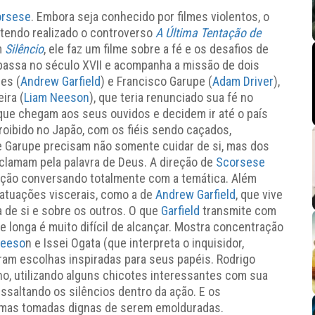
orsese
. Embora seja conhecido por filmes violentos, o
 tendo realizado o controverso
A Última Tentação de
m
Silêncio
, ele faz um filme sobre a fé e os desafios de
 passa no século XVII e acompanha a missão de dois
es (
Andrew Garfield
) e Francisco Garupe (
Adam Driver
),
ira (
Liam Neeson
), que teria renunciado sua fé no
que chegam aos seus ouvidos e decidem ir até o país
proibido no Japão, com os fiéis sendo caçados,
e Garupe precisam não somente cuidar de si, mas dos
clamam pela palavra de Deus. A direção de
Scorsese
ação conversando totalmente com a temática. Além
r atuações viscerais, como a de
Andrew Garfield
, que vive
 de si e sobre os outros. O que
Garfield
transmite com
 longa é muito difícil de alcançar. Mostra concentração
Neeso
n e Issei Ogata (que interpreta o inquisidor,
ram escolhas inspiradas para seus papéis. Rodrigo
ho, utilizando alguns chicotes interessantes com sua
saltando os silêncios dentro da ação. E os
umas tomadas dignas de serem emolduradas.