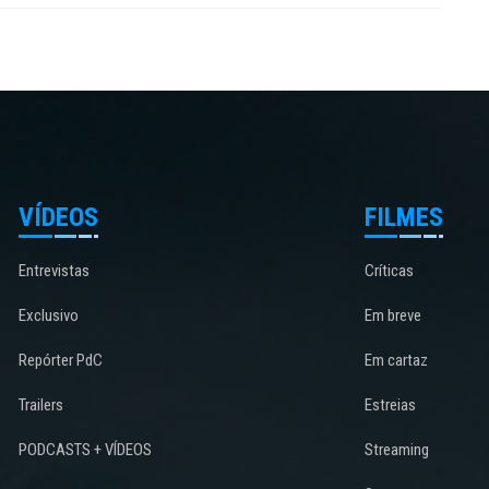
VÍDEOS
FILMES
Entrevistas
Críticas
Exclusivo
Em breve
Repórter PdC
Em cartaz
Trailers
Estreias
PODCASTS + VÍDEOS
Streaming