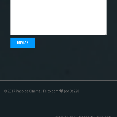
© 2017
Papo de Cinema
| Feito com
por
Be220