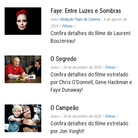
Faye: Entre Luzes e Sombras
Autor
Redação Papo de Cinema
/
6 de agosto de
2024
/
Filmes
/
Confira detalhes do filme de Laurent
Bouzereau!
O Segredo
Autor
/
30 de dezembro de 2020
/
Filmes
/
Confira detalhes do filme estrelado
por Chris O’Donnell, Gene Hackman e
Faye Dunaway!
O Campeão
Autor
/
30 de dezembro de 2020
/
Filmes
/
Confira detalhes do filme estrelado
por Jon Voight!