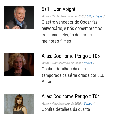
5+1 :: Jon Voight
Autor
/
29 de dezembro de 2020
/
5+1
,
Artigos
/
O astro vencedor do Oscar faz
aniversário, e nós comemoramos
com uma seleção dos seus
melhores filmes!
Alias: Codinome Perigo :: T05
Autor
/
5 de fevereiro de 2020
/
Séries
/
Confira detalhes da quinta
temporada da série criada por J.J.
Abrams!
Alias: Codinome Perigo :: T04
Autor
/
4 de fevereiro de 2020
/
Séries
/
Confira detalhes da quarta