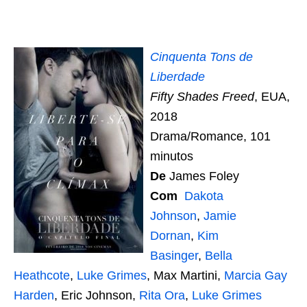
Cinquenta Tons de
Liberdade
Fifty Shades Freed
, EUA,
2018
Drama/Romance, 101
minutos
De
James Foley
Com
Dakota
Johnson
,
Jamie
Dornan
,
Kim
Basinger
,
Bella
Heathcote
,
Luke Grimes
, Max Martini,
Marcia Gay
Harden
, Eric Johnson,
Rita Ora
,
Luke Grimes