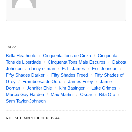
u
a
s
a
b
TAGS:
a
Bella Heathcote
Cinquenta Tons de Cinza
Cinquenta
s
Tons de Liberdade
Cinquenta Tons Mais Escuros
Dakota
Johnson
danny elfman
E. L. James
Eric Johnson
s
Fifty Shades Darker
Fifty Shades Freed
Fifty Shades of
e
Grey
Framboesa de Ouro
James Foley
Jamie
g
Dornan
Jennifer Ehle
Kim Basinger
Luke Grimes
Márcia Gay Harden
Max Martini
Oscar
Rita Ora
u
Sam Taylor-Johnson
i
n
6 DE SETEMBRO DE 2018 19:44
t