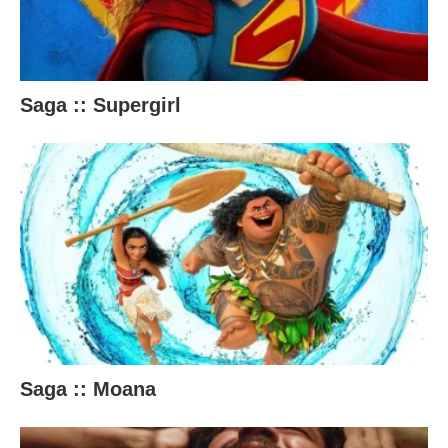
ú
d
o
a
Saga :: Supergirl
b
a
i
x
o
.
Saga :: Moana