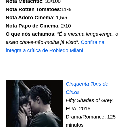
Nota Metacritic
: 33/100
Nota Rotten Tomatoes
:11%
Nota Adoro Cinema
: 1,5/5
Nota Papo de Cinema
: 2/10
O que nós achamos
:
“
É a mesma lenga-lenga, o
exato chove-não-molha já visto
”.
Confira na
íntegra a crítica de Robledo Milani
Cinquenta Tons de
Cinza
Fifty Shades of Grey
,
EUA, 2015
Drama/Romance, 125
minutos