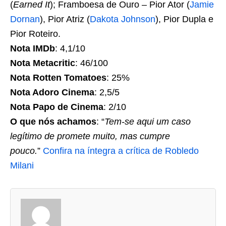
(
Earned It
); Framboesa de Ouro – Pior Ator (
Jamie
Dornan
), Pior Atriz (
Dakota Johnson
), Pior Dupla e
Pior Roteiro.
Nota IMDb
: 4,1/10
Nota Metacritic
: 46/100
Nota Rotten Tomatoes
: 25%
Nota Adoro Cinema
: 2,5/5
Nota Papo de Cinema
: 2/10
O que nós achamos
: “
Tem-se aqui um caso
legítimo de promete muito, mas cumpre
pouco.
”
Confira na íntegra a crítica de Robledo
Milani
A
s
d