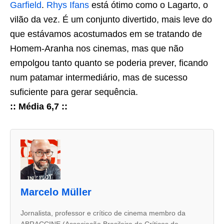
Garfield
.
Rhys Ifans
está ótimo como o Lagarto, o
vilão da vez. É um conjunto divertido, mais leve do
que estávamos acostumados em se tratando de
Homem-Aranha nos cinemas, mas que não
empolgou tanto quanto se poderia prever, ficando
num patamar intermediário, mas de sucesso
suficiente para gerar sequência.
:: Média 6,7 ::
A
s
d
u
Marcelo Müller
a
s
Jornalista, professor e crítico de cinema membro da