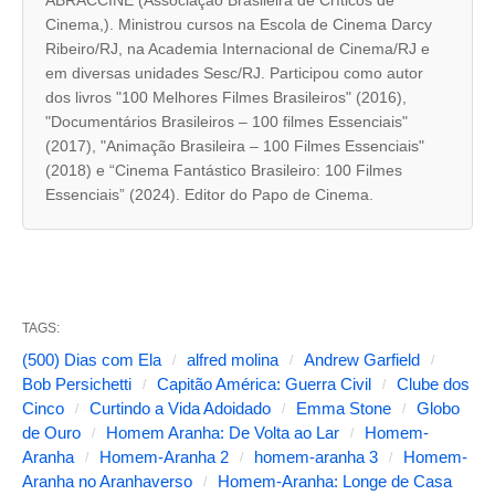
ABRACCINE (Associação Brasileira de Críticos de
a
Cinema,). Ministrou cursos na Escola de Cinema Darcy
b
Ribeiro/RJ, na Academia Internacional de Cinema/RJ e
a
em diversas unidades Sesc/RJ. Participou como autor
dos livros "100 Melhores Filmes Brasileiros" (2016),
s
"Documentários Brasileiros – 100 filmes Essenciais"
s
(2017), "Animação Brasileira – 100 Filmes Essenciais"
e
(2018) e “Cinema Fantástico Brasileiro: 100 Filmes
Essenciais” (2024). Editor do Papo de Cinema.
g
u
i
n
TAGS:
t
(500) Dias com Ela
alfred molina
Andrew Garfield
e
Bob Persichetti
Capitão América: Guerra Civil
Clube dos
s
Cinco
Curtindo a Vida Adoidado
Emma Stone
Globo
de Ouro
Homem Aranha: De Volta ao Lar
Homem-
a
Aranha
Homem-Aranha 2
homem-aranha 3
Homem-
l
Aranha no Aranhaverso
Homem-Aranha: Longe de Casa