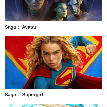
b
a
i
x
Saga :: Avatar
o
.
Saga :: Supergirl