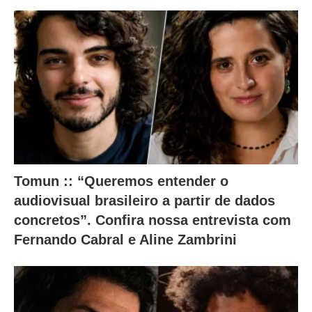
o
a
b
a
i
x
o
.
Tomun :: “Queremos entender o
audiovisual brasileiro a partir de dados
concretos”. Confira nossa entrevista com
Fernando Cabral e Aline Zambrini