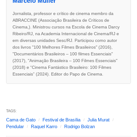
Marcelo Müller
a
s
Jornalista, professor e crítico de cinema membro da
ABRACCINE (Associação Brasileira de Críticos de
a
Cinema,). Ministrou cursos na Escola de Cinema Darcy
b
Ribeiro/RJ, na Academia Internacional de Cinema/RJ e
a
em diversas unidades Sesc/RJ. Participou como autor
dos livros "100 Melhores Filmes Brasileiros" (2016),
s
"Documentários Brasileiros – 100 filmes Essenciais"
s
(2017), "Animação Brasileira – 100 Filmes Essenciais"
e
(2018) e “Cinema Fantástico Brasileiro: 100 Filmes
Essenciais” (2024). Editor do Papo de Cinema.
g
u
i
n
TAGS:
t
Cama de Gato
Festival de Brasília
Julia Murat
e
Pendular
Raquel Karro
Rodrigo Bolzan
s