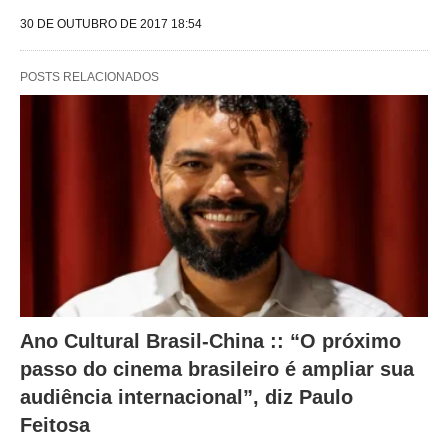
a
30 DE OUTUBRO DE 2017 18:54
l
t
POSTS RELACIONADOS
e
r
a
m
o
c
o
n
Ano Cultural Brasil-China :: “O próximo
t
passo do cinema brasileiro é ampliar sua
e
audiência internacional”, diz Paulo
ú
Feitosa
d