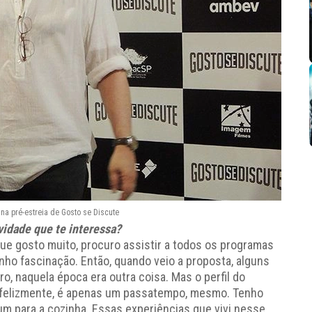
a pré-estreia de Gosto se Discute
idade que te interessa?
que gosto muito, procuro assistir a todos os programas
enho fascinação. Então, quando veio a proposta, alguns
ro, naquela época era outra coisa. Mas o perfil do
infelizmente, é apenas um passatempo, mesmo. Tenho
um para a cozinha. Essas experiências que vivi nesse