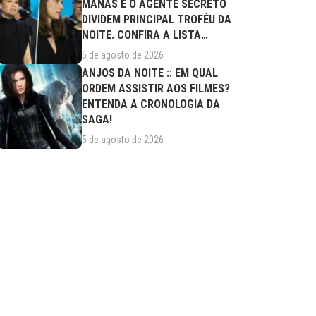
MANAS E O AGENTE SECRETO
DIVIDEM PRINCIPAL TROFÉU DA
NOITE. CONFIRA A LISTA
COMPLETA DE...
5 de agosto de 2026
ANJOS DA NOITE :: EM QUAL
ORDEM ASSISTIR AOS FILMES?
ENTENDA A CRONOLOGIA DA
SAGA!
5 de agosto de 2026