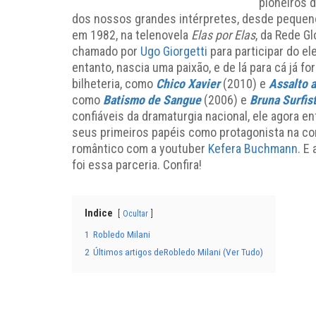
pioneiros d
dos nossos grandes intérpretes, desde pequeno
em 1982, na telenovela
Elas por Elas
, da Rede Gl
chamado por
Ugo Giorgetti
para participar do e
entanto, nascia uma paixão, e de lá para cá já
bilheteria, como
Chico Xavier
(2010) e
Assalto 
como
Batismo de Sangue
(2006) e
Bruna Surfis
confiáveis da dramaturgia nacional, ele agora 
seus primeiros papéis como protagonista na c
romântico com a youtuber
Kefera Buchmann
. E
foi essa parceria. Confira!
Indice
Ocultar
1
Robledo Milani
2
Últimos artigos deRobledo Milani (Ver Tudo)