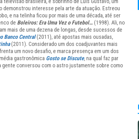
a televisão brasileira, e sobrinho de Luis Gustavo, um
 demonstrou interesse pela arte da atuação. Estreou
obo, e na telinha ficou por mais de uma década, até ser
lenco de
Boleiros: Era Uma Vez o Futebol…
(1998). Ali, no
 foram mais de uma dezena de longas, desde sucessos de
ao Banco Central
(2011), até apostas mais ousadas,
tinha
(2011). Considerado um dos coadjuvantes mais
enfrenta um novo desafio, e marca presença em um dos
omédia gastronômica
Gosto se Discute
, na qual faz par
 a gente conversou com o astro justamente sobre como