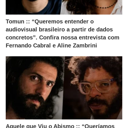
o
.
Tomun :: “Queremos entender o
audiovisual brasileiro a partir de dados
concretos”. Confira nossa entrevista com
Fernando Cabral e Aline Zambrini
Aquele que Viu o Abismo :: “Queríamos