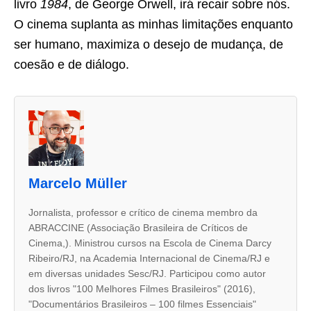
livro
1984
, de George Orwell, irá recair sobre nós.
O cinema suplanta as minhas limitações enquanto
ser humano, maximiza o desejo de mudança, de
coesão e de diálogo.
A
s
d
u
Marcelo Müller
a
s
Jornalista, professor e crítico de cinema membro da
ABRACCINE (Associação Brasileira de Críticos de
a
Cinema,). Ministrou cursos na Escola de Cinema Darcy
b
Ribeiro/RJ, na Academia Internacional de Cinema/RJ e
a
em diversas unidades Sesc/RJ. Participou como autor
dos livros "100 Melhores Filmes Brasileiros" (2016),
s
"Documentários Brasileiros – 100 filmes Essenciais"