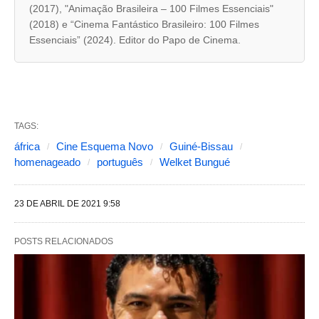
s
(2017), "Animação Brasileira – 100 Filmes Essenciais"
e
(2018) e “Cinema Fantástico Brasileiro: 100 Filmes
Essenciais” (2024). Editor do Papo de Cinema.
g
u
i
n
TAGS:
t
áfrica
Cine Esquema Novo
Guiné-Bissau
e
homenageado
português
Welket Bungué
s
a
23 DE ABRIL DE 2021 9:58
l
t
POSTS RELACIONADOS
e
r
a