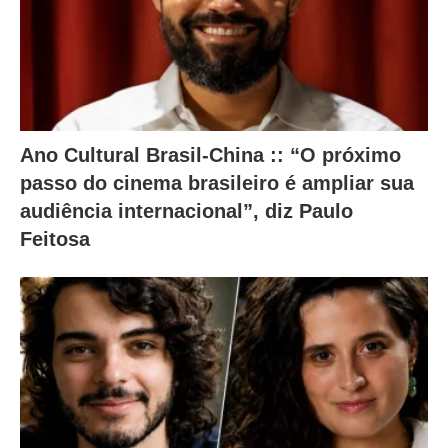
m
o
c
o
n
Ano Cultural Brasil-China :: “O próximo
t
passo do cinema brasileiro é ampliar sua
e
audiência internacional”, diz Paulo
ú
Feitosa
d
o
a
b
a
i
x