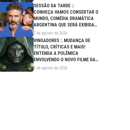
SESSÃO DA TARDE ::
CONHEÇA VAMOS CONSERTAR O
MUNDO, COMÉDIA DRAMÁTICA
ARGENTINA QUE SERÁ EXIBIDA
NESTA SEXTA (07/08)
7 de agosto de 2026
VINGADORES :: MUDANÇA DE
TÍTULO, CRÍTICAS E MAIS!
ENTENDA A POLÊMICA
ENVOLVENDO O NOVO FILME DA
MARVEL
6 de agosto de 2026