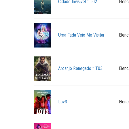
Cidade Invisível :: T02
Elenc
Uma Fada Veio Me Visitar
Elenc
Arcanjo Renegado :: T03
Elenc
Lov3
Elenc