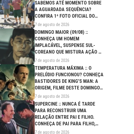
SABEMOS ATÉ MOMENTO SOBRE
A AGUARDADA SEQUÊNCIA?
CONFIRA 1ª FOTO OFICIAL DO
ELENCO!
7 de agosto de 2026
DOMINGO MAIOR (09/08) ::
CONHEÇA UM HOMEM
IMPLACÁVEL, SUSPENSE SUL-
COREANO QUE MISTURA AÇÃO E
DRAMA FAMILIAR
7 de agosto de 2026
TEMPERATURA MÁXIMA :: O
PRELÚDIO FUNCIONOU? CONHEÇA
BASTIDORES DE KING’S MAN: A
ORIGEM, FILME DESTE DOMINGO
(09/08)
7 de agosto de 2026
SUPERCINE :: NUNCA É TARDE
PARA RECONSTRUIR UMA
RELAÇÃO ENTRE PAI E FILHO.
CONHEÇA DE PAI PARA FILHO,
FILME DESTE...
7 de agosto de 2026