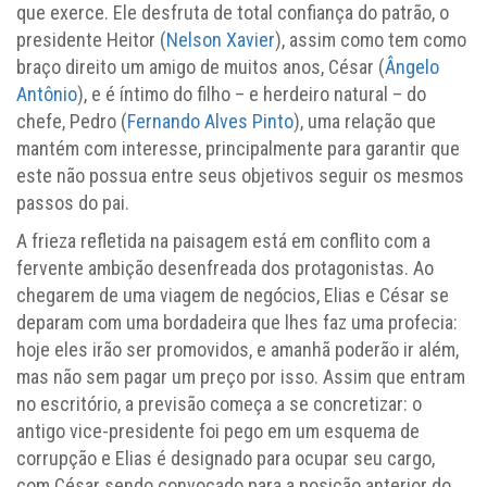
que exerce. Ele desfruta de total confiança do patrão, o
presidente Heitor (
Nelson Xavier
), assim como tem como
braço direito um amigo de muitos anos, César (
Ângelo
Antônio
), e é íntimo do filho – e herdeiro natural – do
chefe, Pedro (
Fernando Alves Pinto
), uma relação que
mantém com interesse, principalmente para garantir que
este não possua entre seus objetivos seguir os mesmos
passos do pai.
A frieza refletida na paisagem está em conflito com a
fervente ambição desenfreada dos protagonistas. Ao
chegarem de uma viagem de negócios, Elias e César se
deparam com uma bordadeira que lhes faz uma profecia:
hoje eles irão ser promovidos, e amanhã poderão ir além,
mas não sem pagar um preço por isso. Assim que entram
no escritório, a previsão começa a se concretizar: o
antigo vice-presidente foi pego em um esquema de
corrupção e Elias é designado para ocupar seu cargo,
com César sendo convocado para a posição anterior do