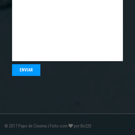
© 2017
Papo de Cinema
| Feito com
por
Be220