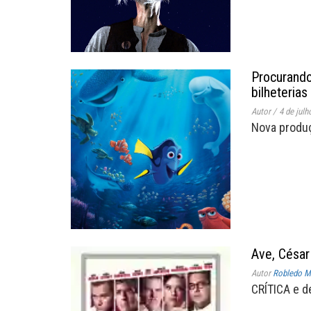
Procurando
bilheteria
Autor
/
4 de julh
Nova produç
Ave, César
Autor
Robledo Mi
CRÍTICA e de