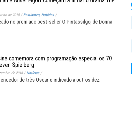
man e Ansel Elgort começam a filmar o drama The
reiro de 2018
/
Bastidores
,
Notícias
/
eado no premiado best-seller O Pintassilgo, de Donna
cine comemora com programação especial os 70
even Spielberg
zembro de 2016
/
Notícias
/
vencedor de três Oscar e indicado a outros dez.