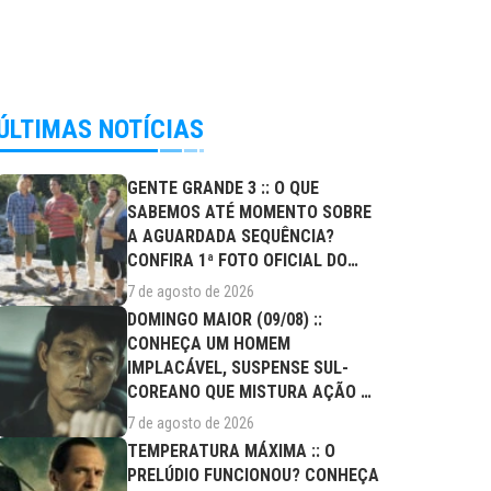
ÚLTIMAS NOTÍCIAS
GENTE GRANDE 3 :: O QUE
SABEMOS ATÉ MOMENTO SOBRE
A AGUARDADA SEQUÊNCIA?
CONFIRA 1ª FOTO OFICIAL DO
ELENCO!
7 de agosto de 2026
DOMINGO MAIOR (09/08) ::
CONHEÇA UM HOMEM
IMPLACÁVEL, SUSPENSE SUL-
COREANO QUE MISTURA AÇÃO E
DRAMA FAMILIAR
7 de agosto de 2026
TEMPERATURA MÁXIMA :: O
PRELÚDIO FUNCIONOU? CONHEÇA