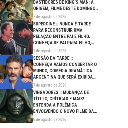
BASTIDORES DE KING’S MAN: A
ORIGEM, FILME DESTE DOMINGO
(09/08)
7 de agosto de 2026
SUPERCINE :: NUNCA É TARDE
PARA RECONSTRUIR UMA
RELAÇÃO ENTRE PAI E FILHO.
CONHEÇA DE PAI PARA FILHO,
FILME DESTE...
7 de agosto de 2026
SESSÃO DA TARDE ::
CONHEÇA VAMOS CONSERTAR O
MUNDO, COMÉDIA DRAMÁTICA
ARGENTINA QUE SERÁ EXIBIDA
NESTA SEXTA (07/08)
7 de agosto de 2026
VINGADORES :: MUDANÇA DE
TÍTULO, CRÍTICAS E MAIS!
ENTENDA A POLÊMICA
ENVOLVENDO O NOVO FILME DA
MARVEL
6 de agosto de 2026