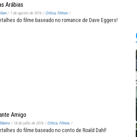
s Arábias
lani
/
1 de agosto de 2016
/
Crítica
,
Filmes
/
etalhes do filme baseado no romance de Dave Eggers!
ante Amigo
ibeiro
/
18 de julho de 2016
/
Crítica
,
Filmes
/
etalhes do filme baseado no conto de Roald Dahl!