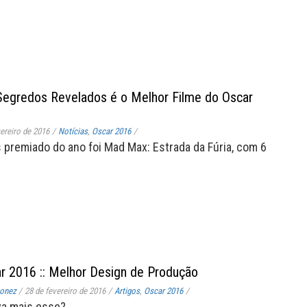
 Segredos Revelados é o Melhor Filme do Oscar
vereiro de 2016
/
Notícias
,
Oscar 2016
/
s premiado do ano foi Mad Max: Estrada da Fúria, com 6
r 2016 :: Melhor Design de Produção
onez
/
28 de fevereiro de 2016
/
Artigos
,
Oscar 2016
/
va mais esse?