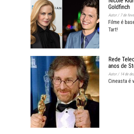
Nicole Kid
Goldfinch
Autor
/
7 de feve
Filme é bas
Tart!
Rede Tele
anos de St
Autor
/
14 de de
Cineasta é 