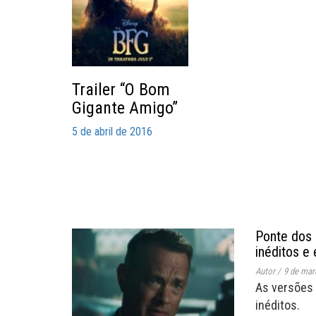
Trailer “O Bom
Gigante Amigo”
5 de abril de 2016
Ponte dos
inéditos e 
Autor
/
9 de mar
As versões 
inéditos.