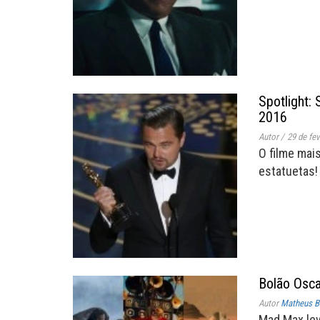
Spotlight:
2016
Autor
/
29 de fe
O filme mai
estatuetas!
Bolão Osca
Autor
Matheus B
Mad Max le