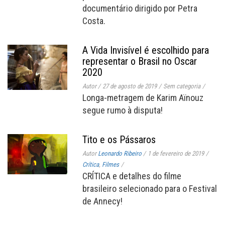
documentário dirigido por Petra
Costa.
A Vida Invisível é escolhido para
representar o Brasil no Oscar
2020
Autor
/
27 de agosto de 2019
/
Sem categoria
/
Longa-metragem de Karim Aïnouz
segue rumo à disputa!
Tito e os Pássaros
Autor
Leonardo Ribeiro
/
1 de fevereiro de 2019
/
Crítica
,
Filmes
/
CRÍTICA e detalhes do filme
brasileiro selecionado para o Festival
de Annecy!