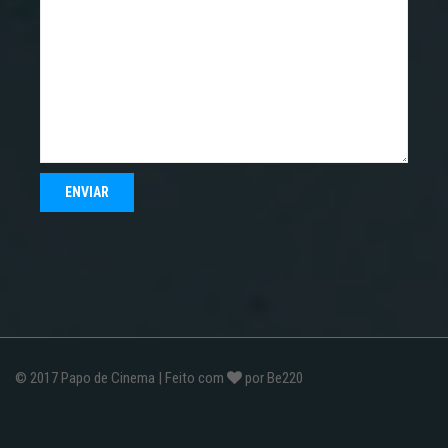
© 2017
Papo de Cinema
| Feito com
por
Be220