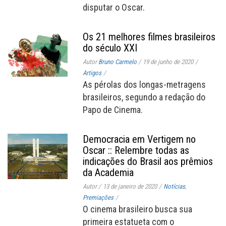
disputar o Oscar.
Os 21 melhores filmes brasileiros
do século XXI
Autor
Bruno Carmelo
/
19 de junho de 2020
/
Artigos
/
As pérolas dos longas-metragens
brasileiros, segundo a redação do
Papo de Cinema.
Democracia em Vertigem no
Oscar :: Relembre todas as
indicações do Brasil aos prêmios
da Academia
Autor
/
13 de janeiro de 2020
/
Notícias
,
Premiações
/
O cinema brasileiro busca sua
primeira estatueta com o