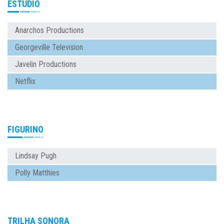
ESTÚDIO
Anarchos Productions
Georgeville Television
Javelin Productions
Netflix
FIGURINO
Lindsay Pugh
Polly Matthies
TRILHA SONORA