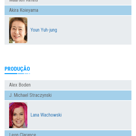
Akira Koieyama
Youn Yuh-jung
PRODUÇÃO
Alex Boden
J. Michael Straczynski
Lana Wachowski
Leon Clarance