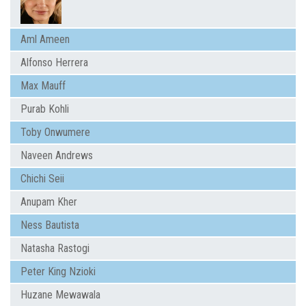
Aml Ameen
Alfonso Herrera
Max Mauff
Purab Kohli
Toby Onwumere
Naveen Andrews
Chichi Seii
Anupam Kher
Ness Bautista
Natasha Rastogi
Peter King Nzioki
Huzane Mewawala