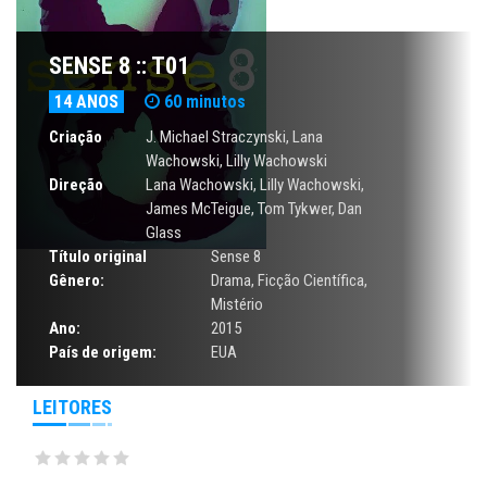
SENSE 8 :: T01
14 ANOS
60 minutos
Criação
J. Michael Straczynski,
Lana
Wachowski
,
Lilly Wachowski
Direção
Lana Wachowski
,
Lilly Wachowski
,
James McTeigue,
Tom Tykwer
, Dan
Glass
Título original
Sense 8
Gênero:
Drama
,
Ficção Científica
,
Mistério
Ano:
2015
País de origem:
EUA
LEITORES