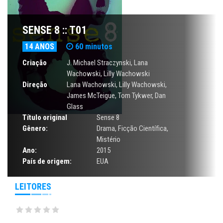
SENSE 8 :: T01
14 ANOS
60 minutos
Criação
J. Michael Straczynski,
Lana
Wachowski
,
Lilly Wachowski
Direção
Lana Wachowski
,
Lilly Wachowski
,
James McTeigue,
Tom Tykwer
, Dan
Glass
Título original
Sense 8
Gênero:
Drama
,
Ficção Científica
,
Mistério
Ano:
2015
País de origem:
EUA
LEITORES