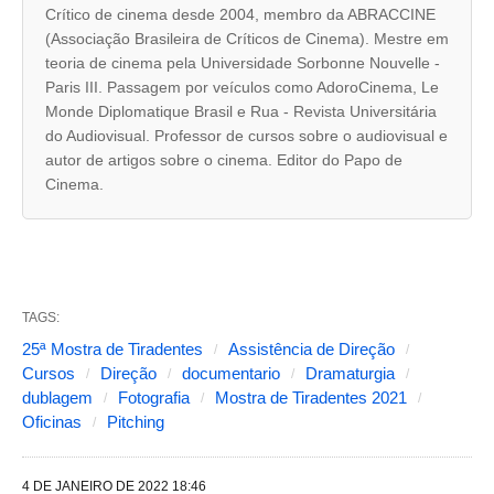
s
Crítico de cinema desde 2004, membro da ABRACCINE
(Associação Brasileira de Críticos de Cinema). Mestre em
a
teoria de cinema pela Universidade Sorbonne Nouvelle -
b
Paris III. Passagem por veículos como AdoroCinema, Le
a
Monde Diplomatique Brasil e Rua - Revista Universitária
do Audiovisual. Professor de cursos sobre o audiovisual e
s
autor de artigos sobre o cinema. Editor do Papo de
s
Cinema.
e
g
u
i
TAGS:
n
25ª Mostra de Tiradentes
Assistência de Direção
t
Cursos
Direção
documentario
Dramaturgia
dublagem
Fotografia
Mostra de Tiradentes 2021
e
Oficinas
Pitching
s
a
4 DE JANEIRO DE 2022 18:46