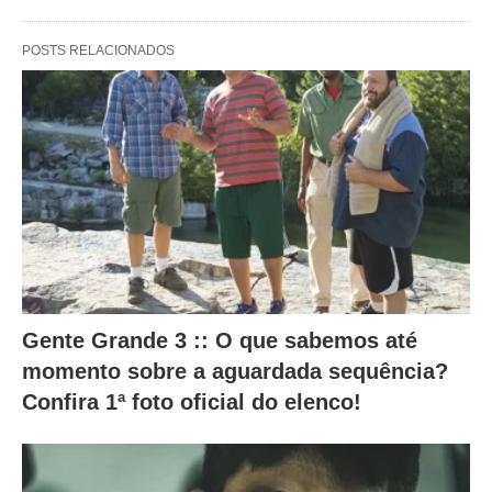
l
t
POSTS RELACIONADOS
e
r
a
m
o
c
o
n
Gente Grande 3 :: O que sabemos até
t
momento sobre a aguardada sequência?
e
Confira 1ª foto oficial do elenco!
ú
d
o