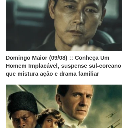
a
b
a
i
x
o
.
Domingo Maior (09/08) :: Conheça Um
Homem Implacável, suspense sul-coreano
que mistura ação e drama familiar