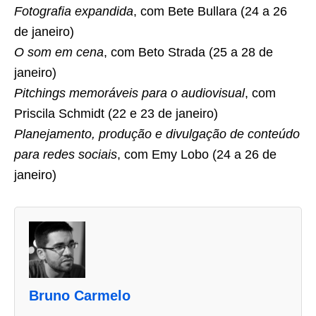
Fotografia expandida
, com Bete Bullara (24 a 26
de janeiro)
O som em cena
, com Beto Strada (25 a 28 de
janeiro)
Pitchings memoráveis para o audiovisual
, com
Priscila Schmidt (22 e 23 de janeiro)
Planejamento, produção e divulgação de conteúdo
para redes sociais
, com Emy Lobo (24 a 26 de
janeiro)
A
s
d
u
Bruno Carmelo
a