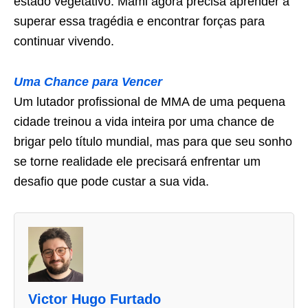
estado vegetativo. Mami agora precisa aprender a
superar essa tragédia e encontrar forças para
continuar vivendo.
Uma Chance para Vencer
Um lutador profissional de MMA de uma pequena
cidade treinou a vida inteira por uma chance de
brigar pelo título mundial, mas para que seu sonho
se torne realidade ele precisará enfrentar um
desafio que pode custar a sua vida.
A
s
d
u
Victor Hugo Furtado
a