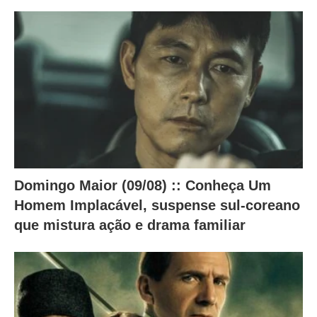
a
b
a
i
x
o
.
Domingo Maior (09/08) :: Conheça Um
Homem Implacável, suspense sul-coreano
que mistura ação e drama familiar