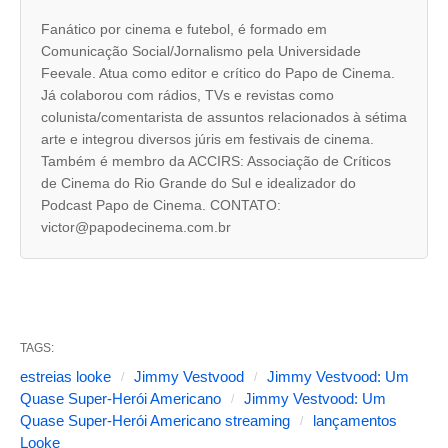
s
Fanático por cinema e futebol, é formado em
Comunicação Social/Jornalismo pela Universidade
a
Feevale. Atua como editor e crítico do Papo de Cinema.
b
Já colaborou com rádios, TVs e revistas como
a
colunista/comentarista de assuntos relacionados à sétima
arte e integrou diversos júris em festivais de cinema.
s
Também é membro da ACCIRS: Associação de Críticos
s
de Cinema do Rio Grande do Sul e idealizador do
e
Podcast Papo de Cinema. CONTATO:
victor@papodecinema.com.br
g
u
i
n
TAGS:
t
estreias looke
Jimmy Vestvood
Jimmy Vestvood: Um
e
Quase Super-Herói Americano
Jimmy Vestvood: Um
s
Quase Super-Herói Americano streaming
lançamentos
Looke
a