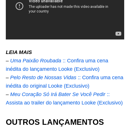
LEIA MAIS
–
Uma Paixão Roubada
:: Confira uma cena
inédita do lançamento Looke (Exclusivo)
–
Pelo Resto de Nossas Vidas
:: Confira uma cena
inédita do original Looke (Exclusivo)
–
Meu Coração Só Irá Bater Se Você Pedir
::
Assista ao trailer do lançamento Looke (Exclusivo)
OUTROS LANÇAMENTOS