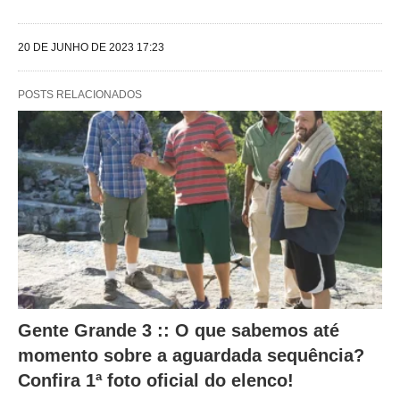
l
20 DE JUNHO DE 2023 17:23
t
e
POSTS RELACIONADOS
r
a
m
o
c
o
n
t
e
Gente Grande 3 :: O que sabemos até
ú
momento sobre a aguardada sequência?
d
Confira 1ª foto oficial do elenco!
o