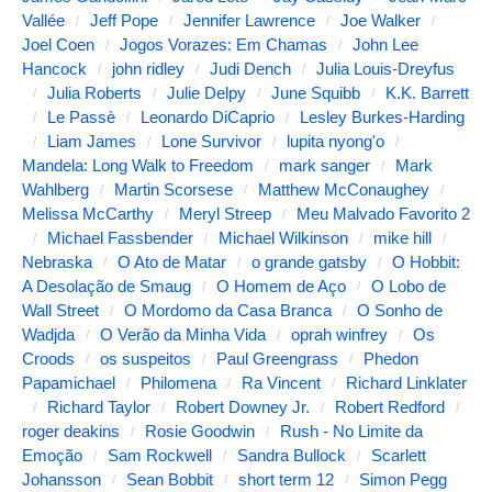
c
Vallée
Jeff Pope
Jennifer Lawrence
Joe Walker
o
Joel Coen
Jogos Vorazes: Em Chamas
John Lee
Hancock
john ridley
Judi Dench
Julia Louis-Dreyfus
n
Julia Roberts
Julie Delpy
June Squibb
K.K. Barrett
t
Le Passè
Leonardo DiCaprio
Lesley Burkes-Harding
e
Liam James
Lone Survivor
lupita nyong'o
Mandela: Long Walk to Freedom
mark sanger
Mark
ú
Wahlberg
Martin Scorsese
Matthew McConaughey
d
Melissa McCarthy
Meryl Streep
Meu Malvado Favorito 2
o
Michael Fassbender
Michael Wilkinson
mike hill
Nebraska
O Ato de Matar
o grande gatsby
O Hobbit:
a
A Desolação de Smaug
O Homem de Aço
O Lobo de
b
Wall Street
O Mordomo da Casa Branca
O Sonho de
Wadjda
O Verão da Minha Vida
oprah winfrey
Os
a
Croods
os suspeitos
Paul Greengrass
Phedon
i
Papamichael
Philomena
Ra Vincent
Richard Linklater
x
Richard Taylor
Robert Downey Jr.
Robert Redford
roger deakins
Rosie Goodwin
Rush - No Limite da
o
Emoção
Sam Rockwell
Sandra Bullock
Scarlett
.
Johansson
Sean Bobbit
short term 12
Simon Pegg