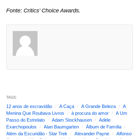
Fonte: Critics’ Choice Awards.
A
s
d
u
a
s
a
b
TAGS:
a
12 anos de escravidão
A Caça
A Grande Beleza
A
s
Menina Que Roubava Livros
à procura do amor
A Um
Passo do Estrelato
Adam Stockhausen
Adèle
s
Exarchopoulos
Alan Baumgarten
Álbum de Família
e
Além da Escuridão - Star Trek
Alexander Payne
Alfonso