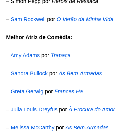
– Simon Pegg por
Heróis de Ressaca
–
Sam Rockwell
por
O Verão da Minha Vida
Melhor Atriz de Comédia:
–
Amy Adams
por
Trapaça
–
Sandra Bullock
por
As Bem-Armadas
–
Greta Gerwig
por
Frances Ha
–
Julia Louis-Dreyfus
por
À Procura do Amor
–
Melissa McCarthy
por
As Bem-Armadas