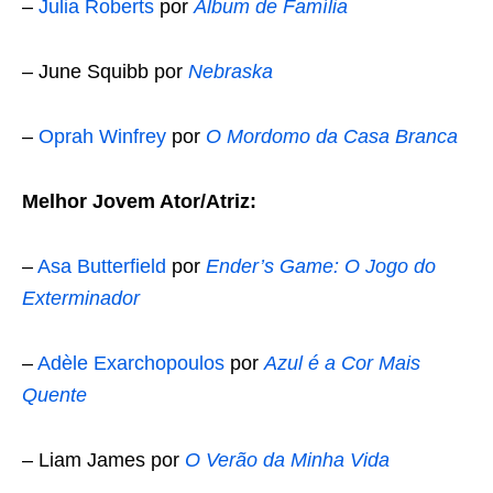
–
Julia Roberts
por
Álbum de Família
– June Squibb por
Nebraska
–
Oprah Winfrey
por
O Mordomo da Casa Branca
Melhor Jovem Ator/Atriz:
–
Asa Butterfield
por
Ender’s Game: O Jogo do
Exterminador
–
Adèle Exarchopoulos
por
Azul é a Cor Mais
Quente
– Liam James por
O Verão da Minha Vida