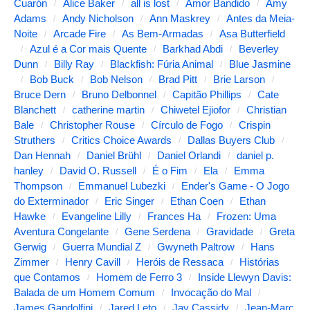
g
Cuarón
Alice Baker
all is lost
Amor Bandido
Amy
Adams
Andy Nicholson
Ann Maskrey
Antes da Meia-
u
Noite
Arcade Fire
As Bem-Armadas
Asa Butterfield
i
Azul é a Cor mais Quente
Barkhad Abdi
Beverley
Dunn
Billy Ray
Blackfish: Fúria Animal
Blue Jasmine
n
Bob Buck
Bob Nelson
Brad Pitt
Brie Larson
t
Bruce Dern
Bruno Delbonnel
Capitão Phillips
Cate
e
Blanchett
catherine martin
Chiwetel Ejiofor
Christian
Bale
Christopher Rouse
Círculo de Fogo
Crispin
s
Struthers
Critics Choice Awards
Dallas Buyers Club
a
Dan Hennah
Daniel Brühl
Daniel Orlandi
daniel p.
l
hanley
David O. Russell
É o Fim
Ela
Emma
Thompson
Emmanuel Lubezki
Ender's Game - O Jogo
t
do Exterminador
Eric Singer
Ethan Coen
Ethan
e
Hawke
Evangeline Lilly
Frances Ha
Frozen: Uma
r
Aventura Congelante
Gene Serdena
Gravidade
Greta
Gerwig
Guerra Mundial Z
Gwyneth Paltrow
Hans
a
Zimmer
Henry Cavill
Heróis de Ressaca
Histórias
m
que Contamos
Homem de Ferro 3
Inside Llewyn Davis:
Balada de um Homem Comum
Invocação do Mal
o
James Gandolfini
Jared Leto
Jay Cassidy
Jean-Marc