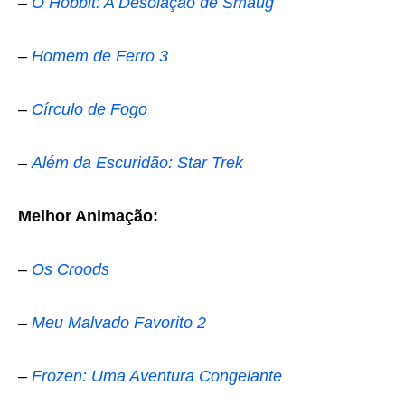
–
O Hobbit: A Desolação de Smaug
–
Homem de Ferro 3
–
Círculo de Fogo
–
Além da Escuridão: Star Trek
Melhor Animação:
–
Os Croods
–
Meu Malvado Favorito 2
–
Frozen: Uma Aventura Congelante