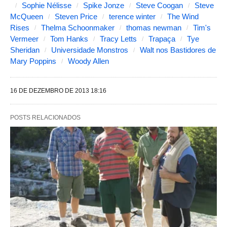
Sophie Nélisse
Spike Jonze
Steve Coogan
Steve
McQueen
Steven Price
terence winter
The Wind
Rises
Thelma Schoonmaker
thomas newman
Tim's
Vermeer
Tom Hanks
Tracy Letts
Trapaça
Tye
Sheridan
Universidade Monstros
Walt nos Bastidores de
Mary Poppins
Woody Allen
16 DE DEZEMBRO DE 2013 18:16
POSTS RELACIONADOS