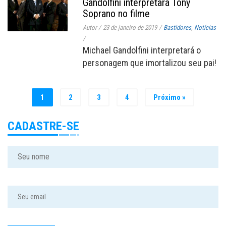
Gandolfini interpretará Tony
Soprano no filme
Autor
/
23 de janeiro de 2019
/
Bastidores
,
Notícias
/
Michael Gandolfini interpretará o
personagem que imortalizou seu pai!
1
2
3
4
Próximo »
CADASTRE-SE