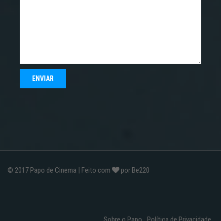
© 2017
Papo de Cinema
| Feito com
por
Be220
Sobre o Papo
Política de Privacidade