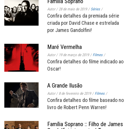
Família Soprano
Autor
/
28 de maio de 2019
/
Séries
/
Confira detalhes da premiada série
criada por David Chase e estrelada
por James Gandolfini!
Maré Vermelha
Autor
/
19 de março de 2019
/
Filmes
/
Confira detalhes do filme indicado ao
Oscar!
A Grande Ilusão
Autor
/
8 de fevereiro de 2019
/
Filmes
/
Confira detalhes do filme baseado no
livro de Robert Penn Warren!
Família Soprano :: Filho de James