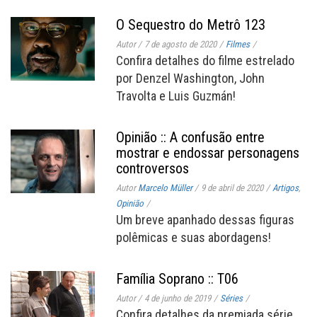
O Sequestro do Metrô 123
Autor
/
7 de agosto de 2020
/
Filmes
/
Confira detalhes do filme estrelado
por Denzel Washington, John
Travolta e Luis Guzmán!
Opinião :: A confusão entre
mostrar e endossar personagens
controversos
Autor
Marcelo Müller
/
9 de abril de 2020
/
Artigos
,
Opinião
/
Um breve apanhado dessas figuras
polêmicas e suas abordagens!
Família Soprano :: T06
Autor
/
4 de junho de 2019
/
Séries
/
Confira detalhes da premiada série