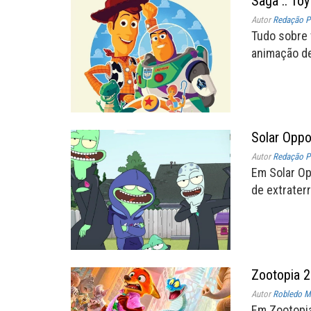
Saga :: Toy
Autor
Redação P
Tudo sobre 
animação de
Solar Oppo
Autor
Redação P
Em Solar Op
de extrater
Zootopia 2
Autor
Robledo Mi
Em Zootopia