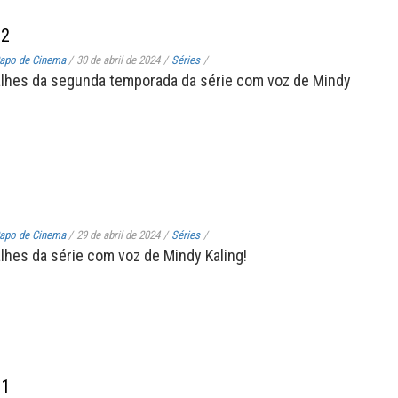
02
apo de Cinema
/
30 de abril de 2024
/
Séries
/
alhes da segunda temporada da série com voz de Mindy
apo de Cinema
/
29 de abril de 2024
/
Séries
/
alhes da série com voz de Mindy Kaling!
01