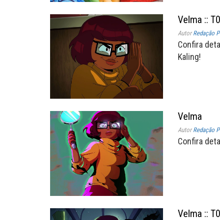
Velma :: T
Autor
Redação P
Confira det
Kaling!
Velma
Autor
Redação P
Confira det
Velma :: T