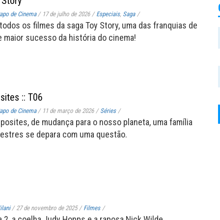
 Story
apo de Cinema
/
17 de julho de 2026
/
Especiais
,
Saga
/
todos os filmes da saga Toy Story, uma das franquias de
 maior sucesso da história do cinema!
sites :: T06
apo de Cinema
/
11 de março de 2026
/
Séries
/
posites, de mudança para o nosso planeta, uma família
restres se depara com uma questão.
lani
/
27 de novembro de 2025
/
Filmes
/
 2, a coelha Judy Hopps e a raposa Nick Wilde