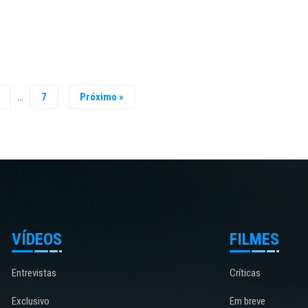
…
7
Próximo »
VÍDEOS
FILMES
Entrevistas
Críticas
Exclusivo
Em breve