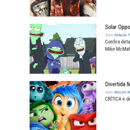
Solar Oppo
Autor
Redação P
Confira det
Mike McMaha
Divertida 
Autor
Marcelo Mü
CRÍTICA e d