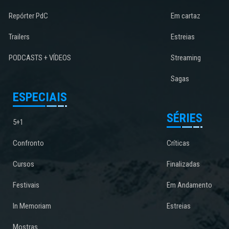
Repórter PdC
Em cartaz
Trailers
Estreias
PODCASTS + VÍDEOS
Streaming
Sagas
ESPECIAIS
SÉRIES
5+1
Confronto
Críticas
Cursos
Finalizadas
Festivais
Em Andamento
In Memoriam
Estreias
Mostras