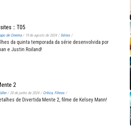
sites :: T05
apo de Cinema
/
19 de agosto de 2024
/
Séries
/
alhes da quinta temporada da série desenvolvida por
n e Justin Roiland!
Mente 2
ller
/
20 de junho de 2024
/
Crítica
,
Filmes
/
etalhes de Divertida Mente 2, filme de Kelsey Mann!