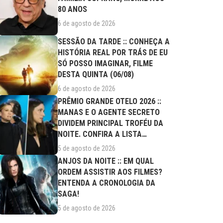
80 ANOS
6 de agosto de 2026
SESSÃO DA TARDE :: CONHEÇA A
HISTÓRIA REAL POR TRÁS DE EU
SÓ POSSO IMAGINAR, FILME
DESTA QUINTA (06/08)
6 de agosto de 2026
PRÊMIO GRANDE OTELO 2026 ::
MANAS E O AGENTE SECRETO
DIVIDEM PRINCIPAL TROFÉU DA
NOITE. CONFIRA A LISTA
COMPLETA DE...
5 de agosto de 2026
ANJOS DA NOITE :: EM QUAL
ORDEM ASSISTIR AOS FILMES?
ENTENDA A CRONOLOGIA DA
SAGA!
5 de agosto de 2026