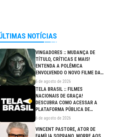
ÚLTIMAS NOTÍCIAS
VINGADORES :: MUDANÇA DE
TÍTULO, CRÍTICAS E MAIS!
ENTENDA A POLÊMICA
ENVOLVENDO O NOVO FILME DA
MARVEL
6 de agosto de 2026
TELA BRASIL :: FILMES
NACIONAIS DE GRAÇA!
DESCUBRA COMO ACESSAR A
PLATAFORMA PÚBLICA DE
STREAMING
6 de agosto de 2026
VINCENT PASTORE, ATOR DE
FAMÍLIA SOPRANO, MORRE AOS