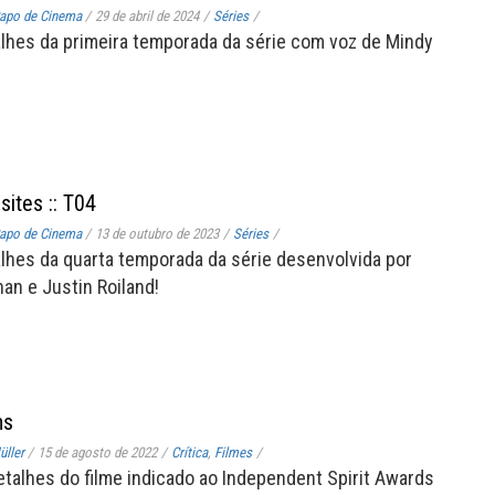
apo de Cinema
/
29 de abril de 2024
/
Séries
/
alhes da primeira temporada da série com voz de Mindy
sites :: T04
apo de Cinema
/
13 de outubro de 2023
/
Séries
/
alhes da quarta temporada da série desenvolvida por
n e Justin Roiland!
ns
ller
/
15 de agosto de 2022
/
Crítica
,
Filmes
/
etalhes do filme indicado ao Independent Spirit Awards