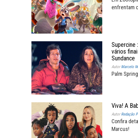
enfrentam o
Supercine 
vários fin
Sundance
Autor
Marcelo Mü
Palm Spring
Viva! A Ba
Autor
Redação P
Confira deta
Marcus!