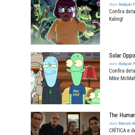
Autor
Redação P
Confira det
Kaling!
Solar Oppo
Autor
Redação P
Confira det
Mike McMaha
The Huma
Autor
Marcelo Mü
CRÍTICA e d