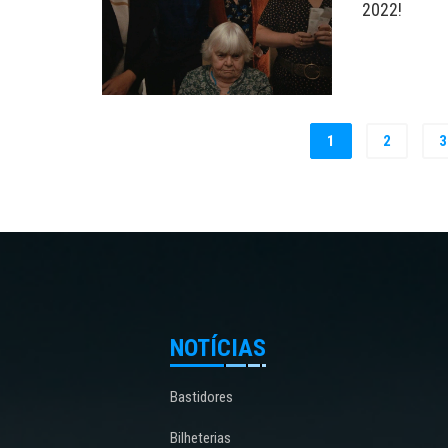
2022!
1
2
3
NOTÍCIAS
Bastidores
Bilheterias