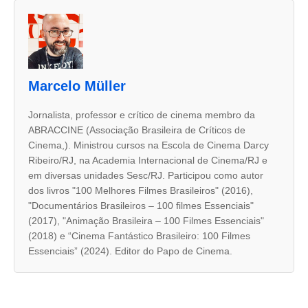
A
s
d
u
Marcelo Müller
a
s
Jornalista, professor e crítico de cinema membro da
ABRACCINE (Associação Brasileira de Críticos de
a
Cinema,). Ministrou cursos na Escola de Cinema Darcy
b
Ribeiro/RJ, na Academia Internacional de Cinema/RJ e
a
em diversas unidades Sesc/RJ. Participou como autor
dos livros "100 Melhores Filmes Brasileiros" (2016),
s
"Documentários Brasileiros – 100 filmes Essenciais"
s
(2017), "Animação Brasileira – 100 Filmes Essenciais"
e
(2018) e “Cinema Fantástico Brasileiro: 100 Filmes
Essenciais” (2024). Editor do Papo de Cinema.
g
u
i