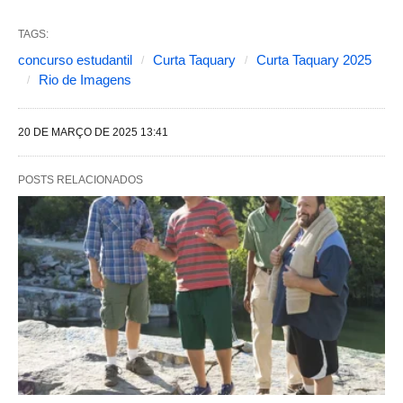
n
TAGS:
t
concurso estudantil
Curta Taquary
Curta Taquary 2025
e
Rio de Imagens
s
a
20 DE MARÇO DE 2025 13:41
l
t
POSTS RELACIONADOS
e
r
a
m
o
c
o
n