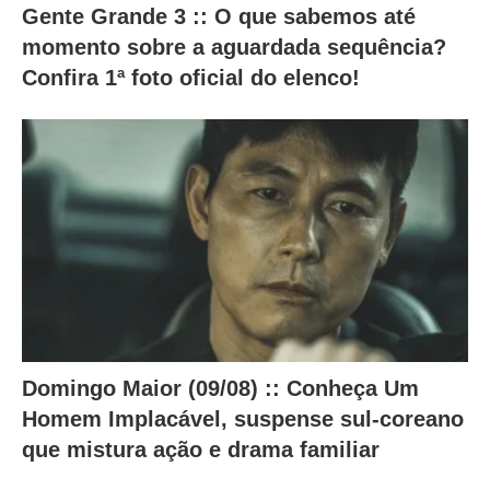
Gente Grande 3 :: O que sabemos até
t
momento sobre a aguardada sequência?
e
Confira 1ª foto oficial do elenco!
ú
d
o
a
b
a
i
x
o
.
Domingo Maior (09/08) :: Conheça Um
Homem Implacável, suspense sul-coreano
que mistura ação e drama familiar