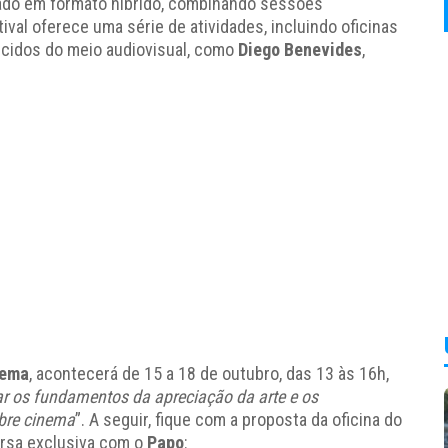
zado em formato híbrido, combinando sessões
tival oferece uma série de atividades, incluindo oficinas
ecidos do meio audiovisual, como
Diego Benevides
,
nema
, acontecerá de 15 a 18 de outubro, das 13 às 16h,
sar os fundamentos da apreciação da arte e os
bre cinema
”. A seguir, fique com a proposta da oficina do
ersa exclusiva com o
Papo
: