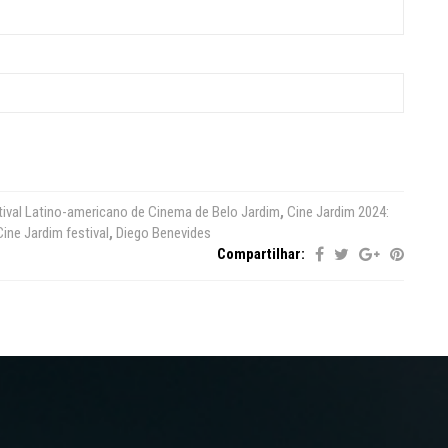
tival Latino-americano de Cinema de Belo Jardim
,
Cine Jardim 2024:
Cine Jardim festival
,
Diego Benevides
Compartilhar: