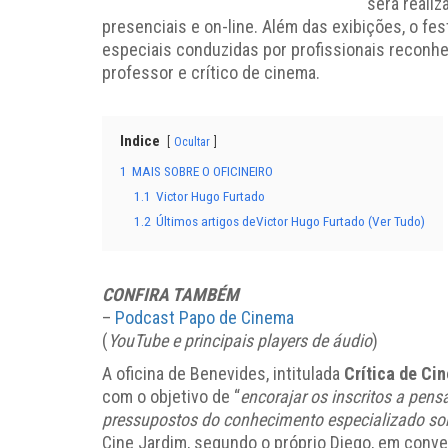
será reali
presenciais e on-line. Além das exibições, o fes
especiais conduzidas por profissionais reconh
professor e crítico de cinema.
Indice
Ocultar
1
MAIS SOBRE O OFICINEIRO
1.1
Victor Hugo Furtado
1.2
Últimos artigos deVictor Hugo Furtado (Ver Tudo)
CONFIRA TAMBÉM
–
Podcast Papo de Cinema
(
YouTube e principais players de áudio
)
A oficina de Benevides, intitulada
Crítica de Ci
com o objetivo de “
encorajar os inscritos a pen
pressupostos do conhecimento especializado so
Cine Jardim, segundo o próprio Diego, em conv