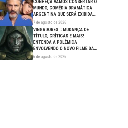
CONHEÇA VAMOS CONSERTAR O
MUNDO, COMÉDIA DRAMÁTICA
ARGENTINA QUE SERÁ EXIBIDA
NESTA SEXTA (07/08)
7 de agosto de 2026
VINGADORES :: MUDANÇA DE
TÍTULO, CRÍTICAS E MAIS!
ENTENDA A POLÊMICA
ENVOLVENDO O NOVO FILME DA
MARVEL
6 de agosto de 2026