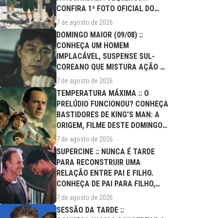
CONFIRA 1ª FOTO OFICIAL DO
ELENCO!
7 de agosto de 2026
DOMINGO MAIOR (09/08) ::
CONHEÇA UM HOMEM
IMPLACÁVEL, SUSPENSE SUL-
COREANO QUE MISTURA AÇÃO E
DRAMA FAMILIAR
7 de agosto de 2026
TEMPERATURA MÁXIMA :: O
PRELÚDIO FUNCIONOU? CONHEÇA
BASTIDORES DE KING’S MAN: A
ORIGEM, FILME DESTE DOMINGO
(09/08)
7 de agosto de 2026
SUPERCINE :: NUNCA É TARDE
PARA RECONSTRUIR UMA
RELAÇÃO ENTRE PAI E FILHO.
CONHEÇA DE PAI PARA FILHO,
FILME DESTE...
7 de agosto de 2026
SESSÃO DA TARDE ::