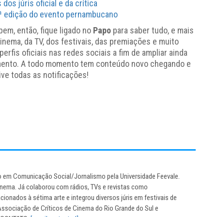
os júris oficial e da crítica
 8ª edição do evento pernambucano
em, então, fique ligado no
Papo
para saber tudo, e mais
nema, da TV, dos festivais, das premiações e muito
is oficiais nas redes sociais a fim de ampliar ainda
mento. A todo momento tem conteúdo novo chegando e
ive todas as notificações!
do em Comunicação Social/Jornalismo pela Universidade Feevale.
inema. Já colaborou com rádios, TVs e revistas como
ionados à sétima arte e integrou diversos júris em festivais de
sociação de Críticos de Cinema do Rio Grande do Sul e