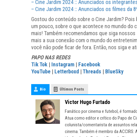
– Cine Jardim 2024 :: Anunciados os integrantes d
– Cine Jardim 2024 :: Anunciados os filmes da
Gostou do conteúdo sobre o Cine Jardim? Pois b
um pouco, sobre o que acontece no mundo do ci
mais! Também recomendamos que siga nossos perf
mais a sua conexão com o mundo do entreteni
você não pode ficar de fora. Então, nos siga e at
PAPO NAS REDES
Tik Tok
|
Instagram
|
Facebook
YouTube
|
Letterboxd
|
Threads
|
BlueSky
Bio
Últimos Posts
Victor Hugo Furtado
Fanático por cinema e futebol, é forma
Atua como editor e crítico do Papo de C
colunista/comentarista de assuntos relac
cinema. Também é membro da ACCIRS: As