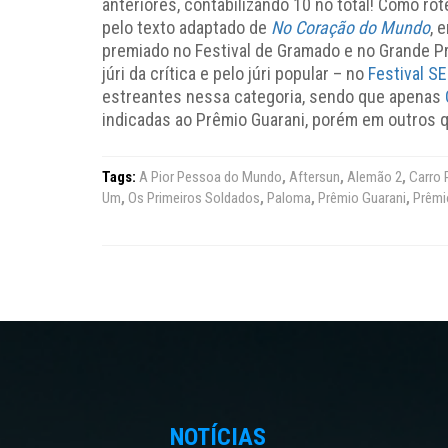
anteriores, contabilizando 10 no total! Como rot
pelo texto adaptado de
No Coração do Mundo
, 
premiado no Festival de Gramado e no Grande Pr
júri da crítica e pelo júri popular – no
Festival S
estreantes nessa categoria, sendo que apenas
indicadas ao Prêmio Guarani, porém em outros q
Tags:
A Pior Pessoa do Mundo
,
Aftersun
,
Alemão 2
,
Carro 
Um
,
Os Primeiros Soldados
,
Paloma
,
Prêmio Guarani
,
Prêmi
NOTÍCIAS