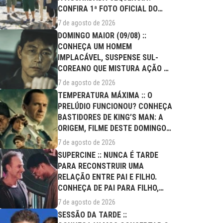
CONFIRA 1ª FOTO OFICIAL DO
ELENCO!
7 de agosto de 2026
DOMINGO MAIOR (09/08) ::
CONHEÇA UM HOMEM
IMPLACÁVEL, SUSPENSE SUL-
COREANO QUE MISTURA AÇÃO E
DRAMA FAMILIAR
7 de agosto de 2026
TEMPERATURA MÁXIMA :: O
PRELÚDIO FUNCIONOU? CONHEÇA
BASTIDORES DE KING’S MAN: A
ORIGEM, FILME DESTE DOMINGO
(09/08)
7 de agosto de 2026
SUPERCINE :: NUNCA É TARDE
PARA RECONSTRUIR UMA
RELAÇÃO ENTRE PAI E FILHO.
CONHEÇA DE PAI PARA FILHO,
FILME DESTE...
7 de agosto de 2026
SESSÃO DA TARDE ::