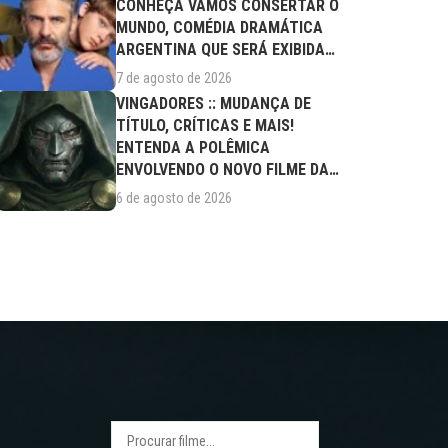
CONHEÇA VAMOS CONSERTAR O
MUNDO, COMÉDIA DRAMÁTICA
ARGENTINA QUE SERÁ EXIBIDA
NESTA SEXTA (07/08)
7 de agosto de 2026
VINGADORES :: MUDANÇA DE
TÍTULO, CRÍTICAS E MAIS!
ENTENDA A POLÊMICA
ENVOLVENDO O NOVO FILME DA
MARVEL
6 de agosto de 2026