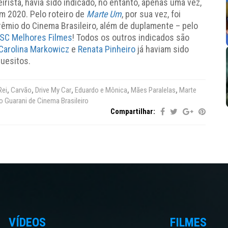
eirista, havia sido indicado, no entanto, apenas uma vez,
em 2020. Pelo roteiro de
Marte Um
, por sua vez, foi
êmio do Cinema Brasileiro, além de duplamente – pelo
ESC Melhores Filmes
! Todos os outros indicados são
Carolina Markowicz
e
Renata Pinheiro
já haviam sido
uesitos.
Rei
,
Carvão
,
Drive My Car
,
Eduardo e Mônica
,
Mães Paralelas
,
Marte
o Guarani de Cinema Brasileiro
Compartilhar:
VÍDEOS
FILMES