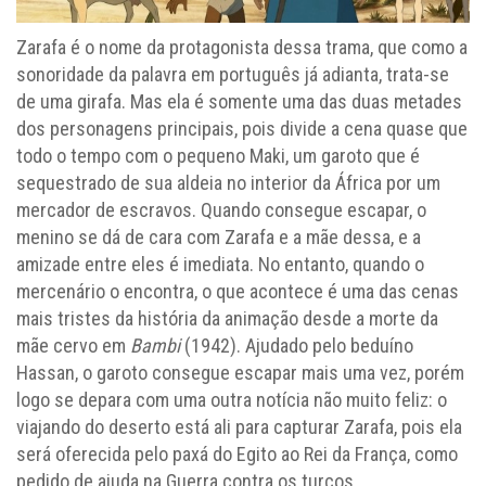
Zarafa é o nome da protagonista dessa trama, que como a
sonoridade da palavra em português já adianta, trata-se
de uma girafa. Mas ela é somente uma das duas metades
dos personagens principais, pois divide a cena quase que
todo o tempo com o pequeno Maki, um garoto que é
sequestrado de sua aldeia no interior da África por um
mercador de escravos. Quando consegue escapar, o
menino se dá de cara com Zarafa e a mãe dessa, e a
amizade entre eles é imediata. No entanto, quando o
mercenário o encontra, o que acontece é uma das cenas
mais tristes da história da animação desde a morte da
mãe cervo em
Bambi
(1942). Ajudado pelo beduíno
Hassan, o garoto consegue escapar mais uma vez, porém
logo se depara com uma outra notícia não muito feliz: o
viajando do deserto está ali para capturar Zarafa, pois ela
será oferecida pelo paxá do Egito ao Rei da França, como
pedido de ajuda na Guerra contra os turcos.