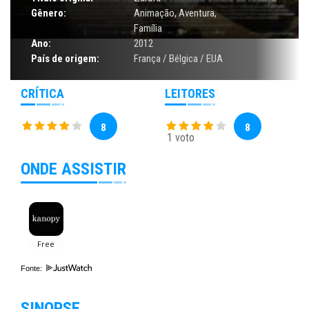
Gênero:
Animação
,
Aventura
,
Família
Ano:
2012
País de origem:
França / Bélgica / EUA
CRÍTICA
LEITORES
8
8
1 voto
ONDE ASSISTIR
Fonte:
SINOPSE