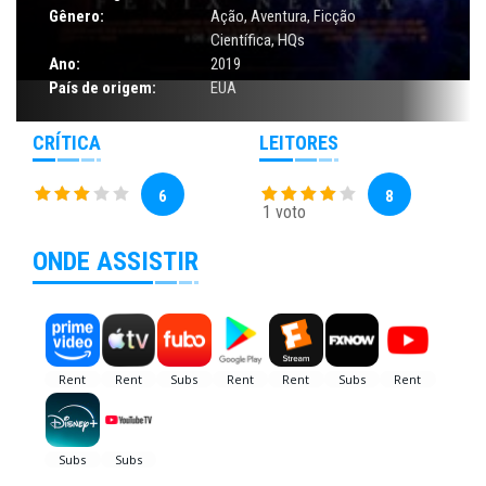
Gênero:
Ação
,
Aventura
,
Ficção
Científica
,
HQs
Ano:
2019
País de origem:
EUA
CRÍTICA
LEITORES
6
8
1 voto
ONDE ASSISTIR