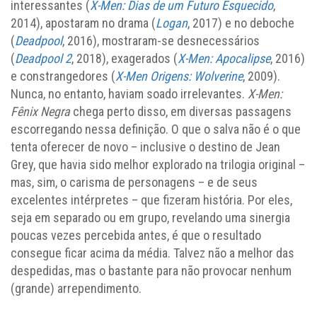
interessantes (
X-Men: Dias de um Futuro Esquecido
,
2014), apostaram no drama (
Logan
, 2017) e no deboche
(
Deadpool
, 2016), mostraram-se desnecessários
(
Deadpool 2
, 2018), exagerados (
X-Men: Apocalipse
, 2016)
e constrangedores (
X-Men Origens: Wolverine
, 2009).
Nunca, no entanto, haviam soado irrelevantes.
X-Men:
Fênix Negra
chega perto disso, em diversas passagens
escorregando nessa definição. O que o salva não é o que
tenta oferecer de novo – inclusive o destino de Jean
Grey, que havia sido melhor explorado na trilogia original –
mas, sim, o carisma de personagens – e de seus
excelentes intérpretes – que fizeram história. Por eles,
seja em separado ou em grupo, revelando uma sinergia
poucas vezes percebida antes, é que o resultado
consegue ficar acima da média. Talvez não a melhor das
despedidas, mas o bastante para não provocar nenhum
(grande) arrependimento.