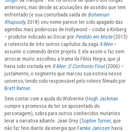
anteriores, mas desde as acusações de assédio que tem
enfrentado (e sua conturbada saída de
Bohemian
Rhapsody
, 2018) seu nome parece ter sido apagado das
agendas mais poderosas de Hollywood – coube a Kinberg
– produtor indicado ao Oscar por
Perdido em Marte
(2015)
e roteirista de três outros capítulos da saga
X-Men
–
assumir o comando deste projeto. E ele assim o faz sem
arriscar muito: escolheu a trama da Fênix Negra, que já
havia sido visitada em
X-Men: O Confronto Final
(2006) –
justamente, o segmento que marcou sua estreia nesse
universo, tendo sido responsável pelo roteiro filmado por
Brett Ratner
.
Sem contar com a ajuda do Wolverine (
Hugh Jackman
cumpre a promessa de ter se aposentado do
personagem), sobra para outros conhecidos mutantes
levar a narrativa adiante. Jean Grey (
Sophie Turner
, que
não faz feio diante da energia que
Famke Janssen
havia