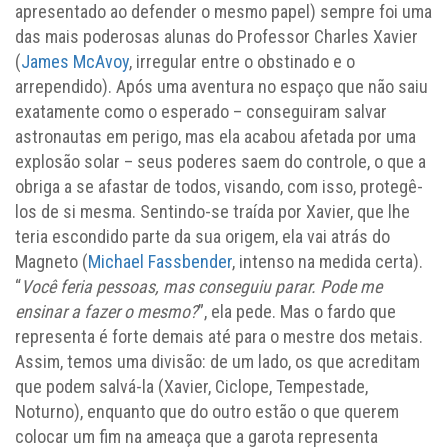
apresentado ao defender o mesmo papel) sempre foi uma
das mais poderosas alunas do Professor Charles Xavier
(
James McAvoy
, irregular entre o obstinado e o
arrependido). Após uma aventura no espaço que não saiu
exatamente como o esperado – conseguiram salvar
astronautas em perigo, mas ela acabou afetada por uma
explosão solar – seus poderes saem do controle, o que a
obriga a se afastar de todos, visando, com isso, protegê-
los de si mesma. Sentindo-se traída por Xavier, que lhe
teria escondido parte da sua origem, ela vai atrás do
Magneto (
Michael Fassbender
, intenso na medida certa).
“
Você feria pessoas, mas conseguiu parar. Pode me
ensinar a fazer o mesmo?
”, ela pede. Mas o fardo que
representa é forte demais até para o mestre dos metais.
Assim, temos uma divisão: de um lado, os que acreditam
que podem salvá-la (Xavier, Ciclope, Tempestade,
Noturno), enquanto que do outro estão o que querem
colocar um fim na ameaça que a garota representa