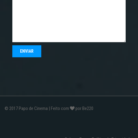
© 2017
Papo de Cinema
| Feito com
por
Be220