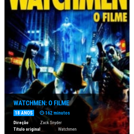
WATCHMEN: O FILME
18 ANOS
162 minutos
Direção
Zack Snyder
Título original
Watchmen