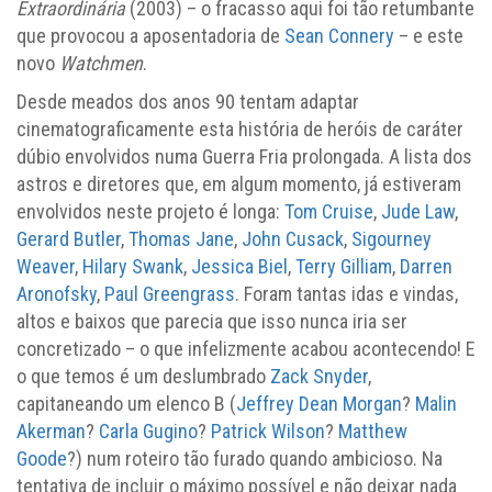
Extraordinária
(2003) – o fracasso aqui foi tão retumbante
que provocou a aposentadoria de
Sean Connery
– e este
novo
Watchmen
.
Desde meados dos anos 90 tentam adaptar
cinematograficamente esta história de heróis de caráter
dúbio envolvidos numa Guerra Fria prolongada. A lista dos
astros e diretores que, em algum momento, já estiveram
envolvidos neste projeto é longa:
Tom Cruise
,
Jude Law
,
Gerard Butler
,
Thomas Jane
,
John Cusack
,
Sigourney
Weaver
,
Hilary Swank
,
Jessica Biel
,
Terry Gilliam
,
Darren
Aronofsky
,
Paul Greengrass
. Foram tantas idas e vindas,
altos e baixos que parecia que isso nunca iria ser
concretizado – o que infelizmente acabou acontecendo! E
o que temos é um deslumbrado
Zack Snyder
,
capitaneando um elenco B (
Jeffrey Dean Morgan
?
Malin
Akerman
?
Carla Gugino
?
Patrick Wilson
?
Matthew
Goode
?) num roteiro tão furado quando ambicioso. Na
tentativa de incluir o máximo possível e não deixar nada