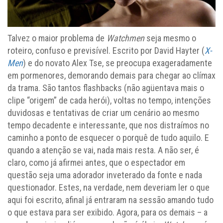
Talvez o maior problema de
Watchmen
seja mesmo o
roteiro, confuso e previsível. Escrito por David Hayter (
X-
Men
) e do novato Alex Tse, se preocupa exageradamente
em pormenores, demorando demais para chegar ao clímax
da trama. São tantos flashbacks (não agüentava mais o
clipe “origem” de cada herói), voltas no tempo, intenções
duvidosas e tentativas de criar um cenário ao mesmo
tempo decadente e interessante, que nos distraímos no
caminho a ponto de esquecer o porquê de tudo aquilo. E
quando a atenção se vai, nada mais resta. A não ser, é
claro, como já afirmei antes, que o espectador em
questão seja uma adorador inveterado da fonte e nada
questionador. Estes, na verdade, nem deveriam ler o que
aqui foi escrito, afinal já entraram na sessão amando tudo
o que estava para ser exibido. Agora, para os demais – a