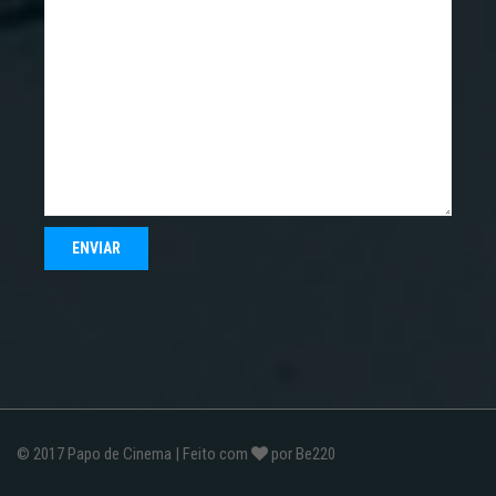
© 2017
Papo de Cinema
| Feito com
por
Be220