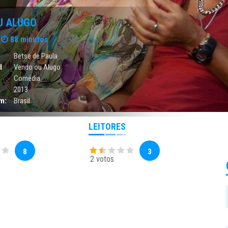
U ALUGO
88 minutos
Betse de Paula
l
Vendo ou Alugo
Comédia
2013
m:
Brasil
LEITORES
8
3
2 votos