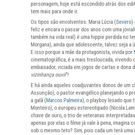
personagem, hoje está escondido atrás dos edif
tem mais para onde ir.
Os tipos são envolventes. Maria Lúcia (
Severo
)
feliz e encara o passar dos anos com uma jovialid
também na vida real) é uma hippie perdida no t
Morgana), ainda que adolescente, talvez seja a 
E isso porque a mãe da protagonista, vivida por
cinematográfica, é a mais tresloucada, vivendo
embaixador, viciada em jogos de cartas e dona do
vizinhança ouvir
”!
E há ainda aqueles coadjuvantes donos de um c
Assunção), o pastor evangélico planejando o pr
a galã (
Marcos Palmeira
), o playboy lesado que
Monteiro), o europeu estereotipado (Nicola Lam
chave de ouro, o trio de veteranas interpretadas
apenas por elas o filme já vale à pena, imagina
sob o mesmo teto? Sim, pois cada um terá uma i