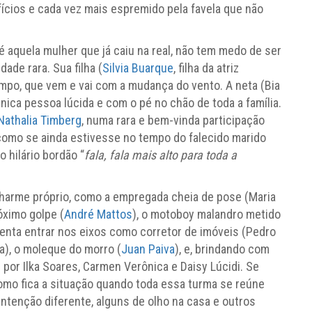
ícios e cada vez mais espremido pela favela que não
 é aquela mulher que já caiu na real, não tem medo de ser
ade rara. Sua filha (
Silvia Buarque
, filha da atriz
empo, que vem e vai com a mudança do vento. A neta (Bia
única pessoa lúcida e com o pé no chão de toda a família.
Nathalia Timberg
, numa rara e bem-vinda participação
 como se ainda estivesse no tempo do falecido marido
 hilário bordão “
fala, fala mais alto para toda a
harme próprio, como a empregada cheia de pose (Maria
óximo golpe (
André Mattos
), o motoboy malandro metido
 tenta entrar nos eixos como corretor de imóveis (Pedro
a), o moleque do morro (
Juan Paiva
), e, brindando com
 por Ilka Soares, Carmen Verônica e Daisy Lúcidi. Se
 como fica a situação quando toda essa turma se reúne
ntenção diferente, alguns de olho na casa e outros