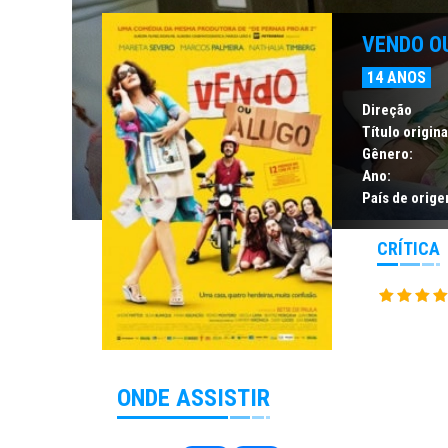
VENDO O
14 ANOS
Direção
Título origina
Gênero:
Ano:
País de orige
CRÍTICA
ONDE ASSISTIR