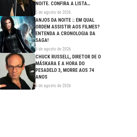
NOITE. CONFIRA A LISTA
COMPLETA DE...
5 de agosto de 2026
ANJOS DA NOITE :: EM QUAL
ORDEM ASSISTIR AOS FILMES?
ENTENDA A CRONOLOGIA DA
SAGA!
5 de agosto de 2026
CHUCK RUSSELL, DIRETOR DE O
MÁSKARA E A HORA DO
PESADELO 3, MORRE AOS 74
ANOS
5 de agosto de 2026