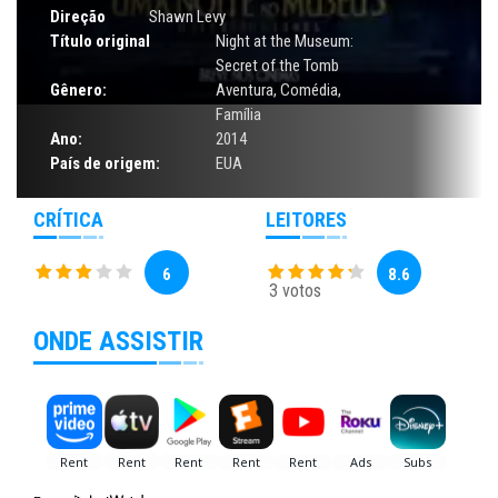
Direção
Shawn Levy
Título original
Night at the Museum:
Secret of the Tomb
Gênero:
Aventura
,
Comédia
,
Família
Ano:
2014
País de origem:
EUA
CRÍTICA
LEITORES
6
8.6
3 votos
ONDE ASSISTIR