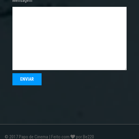
Mensagem
© 2017
Papo de Cinema
| Feito com
por
Be220