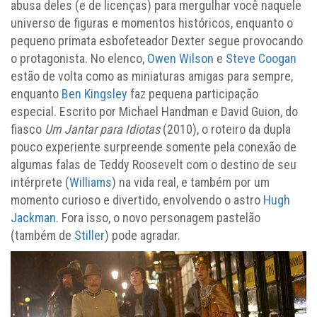
abusa deles (e de licenças) para mergulhar você naquele
universo de figuras e momentos históricos, enquanto o
pequeno primata esbofeteador Dexter segue provocando
o protagonista. No elenco,
Owen Wilson
e
Steve Coogan
estão de volta como as miniaturas amigas para sempre,
enquanto
Ben Kingsley
faz pequena participação
especial. Escrito por Michael Handman e David Guion, do
fiasco
Um Jantar para Idiotas
(2010), o roteiro da dupla
pouco experiente surpreende somente pela conexão de
algumas falas de Teddy Roosevelt com o destino de seu
intérprete (
Williams
) na vida real, e também por um
momento curioso e divertido, envolvendo o astro
Hugh
Jackman
. Fora isso, o novo personagem pastelão
(também de
Stiller
) pode agradar.