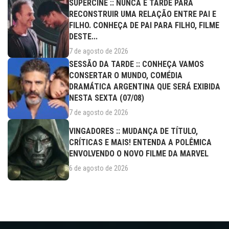
SUPERCINE :: NUNCA É TARDE PARA
RECONSTRUIR UMA RELAÇÃO ENTRE PAI E
FILHO. CONHEÇA DE PAI PARA FILHO, FILME
DESTE...
7 de agosto de 2026
SESSÃO DA TARDE :: CONHEÇA VAMOS
CONSERTAR O MUNDO, COMÉDIA
DRAMÁTICA ARGENTINA QUE SERÁ EXIBIDA
NESTA SEXTA (07/08)
7 de agosto de 2026
VINGADORES :: MUDANÇA DE TÍTULO,
CRÍTICAS E MAIS! ENTENDA A POLÊMICA
ENVOLVENDO O NOVO FILME DA MARVEL
6 de agosto de 2026