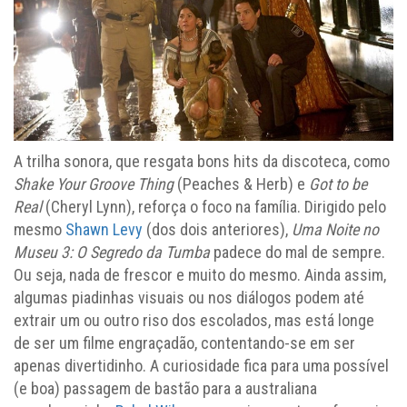
A trilha sonora, que resgata bons hits da discoteca, como
Shake Your Groove Thing
(Peaches & Herb) e
Got to be
Real
(Cheryl Lynn), reforça o foco na família. Dirigido pelo
mesmo
Shawn Levy
(dos dois anteriores),
Uma Noite no
Museu 3: O Segredo da Tumba
padece do mal de sempre.
Ou seja, nada de frescor e muito do mesmo. Ainda assim,
algumas piadinhas visuais ou nos diálogos podem até
extrair um ou outro riso dos escolados, mas está longe
de ser um filme engraçadão, contentando-se em ser
apenas divertidinho. A curiosidade fica para uma possível
(e boa) passagem de bastão para a australiana