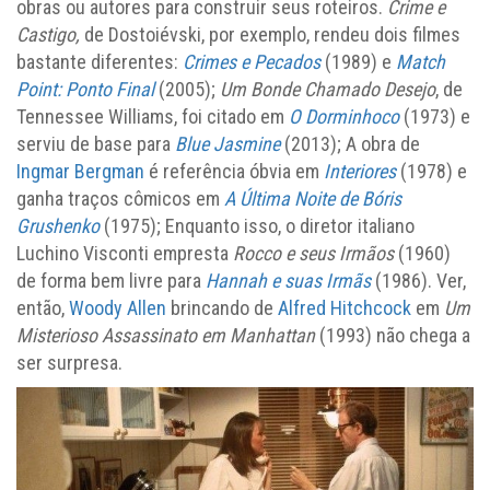
obras ou autores para construir seus roteiros.
Crime e
Castigo,
de Dostoiévski, por exemplo, rendeu dois filmes
bastante diferentes:
Crimes e Pecados
(1989) e
Match
Point: Ponto Final
(2005);
Um Bonde Chamado Desejo
, de
Tennessee Williams, foi citado em
O Dorminhoco
(1973) e
serviu de base para
Blue Jasmine
(2013); A obra de
Ingmar Bergman
é referência óbvia em
Interiores
(1978) e
ganha traços cômicos em
A Última Noite de Bóris
Grushenko
(1975); Enquanto isso, o diretor italiano
Luchino Visconti empresta
Rocco e seus Irmãos
(1960)
de forma bem livre para
Hannah e suas Irmãs
(1986). Ver,
então,
Woody Allen
brincando de
Alfred Hitchcock
em
Um
Misterioso Assassinato em Manhattan
(1993) não chega a
ser surpresa.