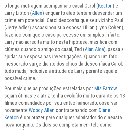
o longa-metragem acompanha o casal Carol (
Keaton
) e
Larry Lipton (
Allen
) enquanto eles tentam desvendar um
crime em potencial. Carol desconfia que seu vizinho Paul
(Jerry Adler) assassinou sua esposa Lillian (Lynn Cohen),
fazendo com que o caso parecesse um simples infarto.
Larry não acredita muito nesta hipótese, mas fica com
ciúmes quando o amigo do casal, Ted (
Alan Alda
), passa a
ajudar sua esposa nas investigações. Quando um fato
inesperado surge diante dos olhos da desconfiada Carol,
tudo muda, inclusive a atitude de Larry perante aquele
possível crime.
Por mais que as produções estreladas por
Mia Farrow
sejam ótimas e a atriz tenha evoluído muito durante os 13
filmes comandados por seu então namorado, observar
novamente
Woody Allen
contracenando com
Diane
Keaton
é um prazer para qualquer admirador do cineasta
nova-iorquino. Os dois se completam em tela como