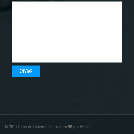
© 2017
Papo de Cinema
| Feito com
por
Be220