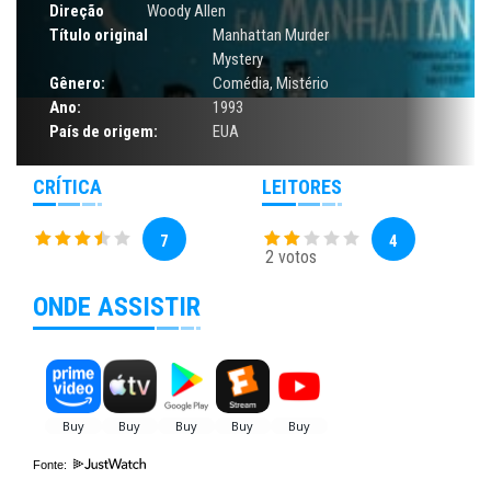
Direção
Woody Allen
Título original
Manhattan Murder
Mystery
Gênero:
Comédia
,
Mistério
Ano:
1993
País de origem:
EUA
CRÍTICA
LEITORES
7
4
2 votos
ONDE ASSISTIR
Fonte: