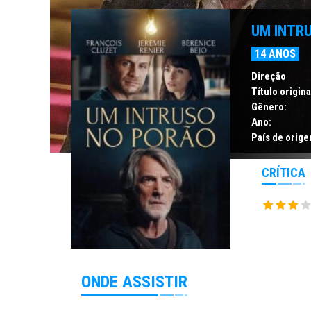
UM INTR
14 ANOS
Direção
Título origina
Gênero:
Ano:
País de orige
CRÍTICA
ONDE ASSISTIR