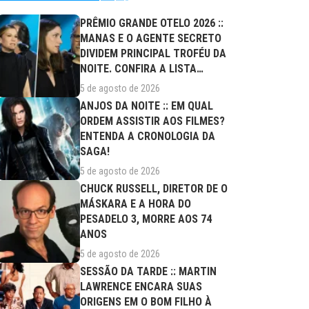
PRÊMIO GRANDE OTELO 2026 ::
MANAS E O AGENTE SECRETO
DIVIDEM PRINCIPAL TROFÉU DA
NOITE. CONFIRA A LISTA
COMPLETA DE...
5 de agosto de 2026
ANJOS DA NOITE :: EM QUAL
ORDEM ASSISTIR AOS FILMES?
ENTENDA A CRONOLOGIA DA
SAGA!
5 de agosto de 2026
CHUCK RUSSELL, DIRETOR DE O
MÁSKARA E A HORA DO
PESADELO 3, MORRE AOS 74
ANOS
5 de agosto de 2026
SESSÃO DA TARDE :: MARTIN
LAWRENCE ENCARA SUAS
ORIGENS EM O BOM FILHO À