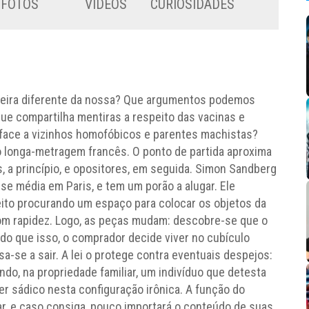
FOTOS
VÍDEOS
CURIOSIDADES
neira diferente da nossa? Que argumentos podemos
que compartilha mentiras a respeito das vacinas e
 face a vizinhos homofóbicos e parentes machistas?
lo longa-metragem francês. O ponto de partida aproxima
 a princípio, e opositores, em seguida. Simon Sandberg
e média em Paris, e tem um porão a alugar. Ele
jeito procurando um espaço para colocar os objetos da
om rapidez. Logo, as peças mudam: descobre-se que o
r do que isso, o comprador decide viver no cubículo
sa-se a sair. A lei o protege contra eventuais despejos:
ndo, na propriedade familiar, um indivíduo que detesta
zer sádico nesta configuração irônica. A função do
ar, e caso consiga, pouco importará o conteúdo de suas