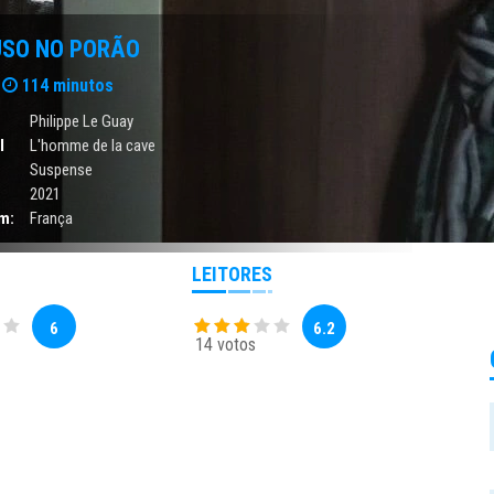
USO NO PORÃO
114 minutos
Philippe Le Guay
l
L'homme de la cave
Suspense
2021
m:
França
LEITORES
6
6.2
14 votos