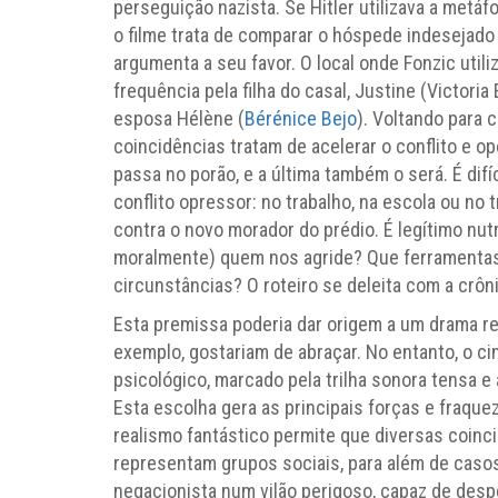
perseguição nazista. Se Hitler utilizava a metáfo
o filme trata de comparar o hóspede indesejado
argumenta a seu favor. O local onde Fonzic util
frequência pela filha do casal, Justine (Victoria 
esposa Hélène (
Bérénice Bejo
). Voltando para 
coincidências tratam de acelerar o conflito e o
passa no porão, e a última também o será. É dif
conflito opressor: no trabalho, na escola ou no 
contra o novo morador do prédio. É legítimo nutr
moralmente) quem nos agride? Que ferramentas 
circunstâncias? O roteiro se deleita com a crô
Esta premissa poderia dar origem a um drama r
exemplo, gostariam de abraçar. No entanto, o c
psicológico, marcado pela trilha sonora tensa e
Esta escolha gera as principais forças e fraque
realismo fantástico permite que diversas coinci
representam grupos sociais, para além de casos 
negacionista num vilão perigoso, capaz de desper