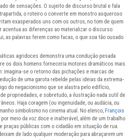
rado de sensações. O sujeito de discurso brutal e fala
trapartida, o roteiro o converte em monstro asqueroso
gritam exasperados uns com os outros, no tom de quem
or acentua as diferenças ao materializar o discurso
ui, as palavras ferem como facas, o que soa tão ousado
amáticas agridoces demonstra uma condução pesada
tre os dois homens forneceria motores dramáticos mais
lém: imagina-se o retorno das pichações e marcas de
sedução de uma garota rebelde pelas ideias da extrema-
go do negacionismo que se alastra pelo edifício,
e propriedades, e sobretudo, a ilustração nada sutil de
neos. Haja coragem (ou ingenuidade, ou audácia, ou
amanho simbolismo no cinema atual. No elenco,
François
por meio da voz doce e inalterável, além de um trabalho
e praças públicas com o cidadão em situação de rua.
eixam de lado qualquer moderação para abraçarem um