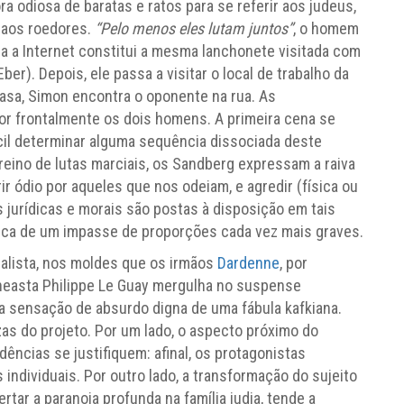
ra odiosa de baratas e ratos para se referir aos judeus,
 aos roedores.
“Pelo menos eles lutam juntos”
, o homem
iza a Internet constitui a mesma lanchonete visitada com
Eber). Depois, ele passa a visitar o local de trabalho da
casa, Simon encontra o oponente na rua. As
por frontalmente os dois homens. A primeira cena se
ícil determinar alguma sequência dissociada deste
treino de lutas marciais, os Sandberg expressam a raiva
ir ódio por aqueles que nos odeiam, e agredir (física ou
jurídicas e morais são postas à disposição em tais
nica de um impasse de proporções cada vez mais graves.
ealista, nos moldes que os irmãos
Dardenne
, por
ineasta Philippe Le Guay mergulha no suspense
 a sensação de absurdo digna de uma fábula kafkiana.
zas do projeto. Por um lado, o aspecto próximo do
dências se justifiquem: afinal, os protagonistas
individuais. Por outro lado, a transformação do sujeito
tar a paranoia profunda na família judia, tende a