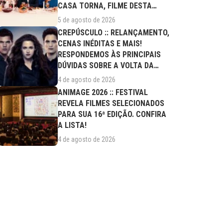
CASA TORNA, FILME DESTA
QUARTA (05/08)
5 de agosto de 2026
CREPÚSCULO :: RELANÇAMENTO,
CENAS INÉDITAS E MAIS!
RESPONDEMOS ÀS PRINCIPAIS
DÚVIDAS SOBRE A VOLTA DA
SAGA AOS CINEMAS
4 de agosto de 2026
ANIMAGE 2026 :: FESTIVAL
REVELA FILMES SELECIONADOS
PARA SUA 16ª EDIÇÃO. CONFIRA
A LISTA!
4 de agosto de 2026