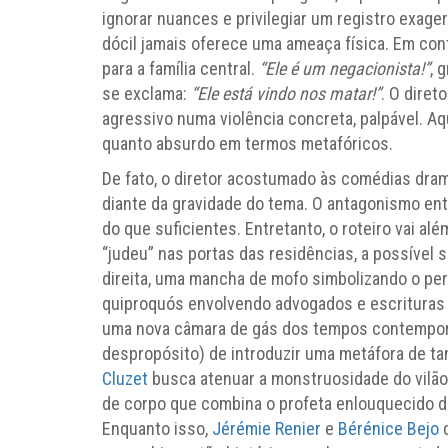
ignorar nuances e privilegiar um registro exage
dócil jamais oferece uma ameaça física. Em con
para a família central.
“Ele é um negacionista!”
, 
se exclama:
“Ele está vindo nos matar!”
. O diret
agressivo numa violência concreta, palpável. Aq
quanto absurdo em termos metafóricos.
De fato, o diretor acostumado às comédias dr
diante da gravidade do tema. O antagonismo en
do que suficientes. Entretanto, o roteiro vai a
“judeu” nas portas das residências, a possível 
direita, uma mancha de mofo simbolizando o peri
quiproquós envolvendo advogados e escrituras d
uma nova câmara de gás dos tempos contemporâ
despropósito) de introduzir uma metáfora de t
Cluzet
busca atenuar a monstruosidade do vilão 
de corpo que combina o profeta enlouquecido d
Enquanto isso,
Jérémie Renier
e
Bérénice Bejo
d