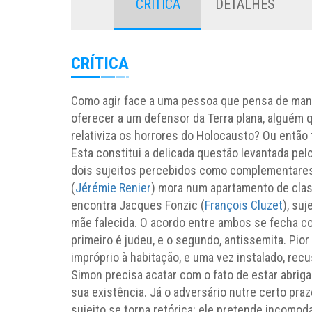
CRÍTICA
DETALHES
CRÍTICA
Como agir face a uma pessoa que pensa de ma
oferecer a um defensor da Terra plana, alguém 
relativiza os horrores do Holocausto? Ou então
Esta constitui a delicada questão levantada pe
dois sujeitos percebidos como complementares,
(
Jérémie Renier
) mora num apartamento de class
encontra Jacques Fonzic (
François Cluzet
), su
mãe falecida. O acordo entre ambos se fecha c
primeiro é judeu, e o segundo, antissemita. Pio
impróprio à habitação, e uma vez instalado, recu
Simon precisa acatar com o fato de estar abriga
sua existência. Já o adversário nutre certo pra
sujeito se torna retórica: ele pretende incomod