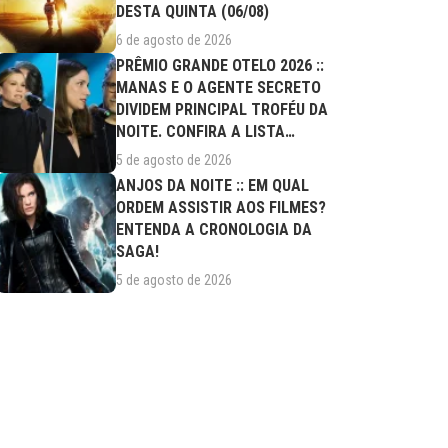
DESTA QUINTA (06/08)
6 de agosto de 2026
PRÊMIO GRANDE OTELO 2026 ::
MANAS E O AGENTE SECRETO
DIVIDEM PRINCIPAL TROFÉU DA
NOITE. CONFIRA A LISTA
COMPLETA DE...
5 de agosto de 2026
ANJOS DA NOITE :: EM QUAL
ORDEM ASSISTIR AOS FILMES?
ENTENDA A CRONOLOGIA DA
SAGA!
5 de agosto de 2026