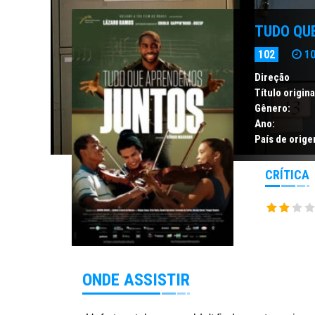
TUDO QU
102
10
Direção
Título origina
Gênero:
Ano:
País de orige
CRÍTICA
ONDE ASSISTIR