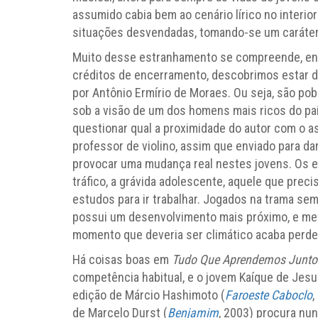
assumido cabia bem ao cenário lírico no interio
situações desvendadas, tomando-se um caráter 
Muito desse estranhamento se compreende, enfi
créditos de encerramento, descobrimos estar 
por Antônio Ermírio de Moraes. Ou seja, são pob
sob a visão de um dos homens mais ricos do pa
questionar qual a proximidade do autor com o a
professor de violino, assim que enviado para da
provocar uma mudança real nestes jovens. Os es
tráfico, a grávida adolescente, aquele que prec
estudos para ir trabalhar. Jogados na trama se
possui um desenvolvimento mais próximo, e me
momento que deveria ser climático acaba perde
Há coisas boas em
Tudo Que Aprendemos Junto
competência habitual, e o jovem Kaíque de Jes
edição de Márcio Hashimoto (
Faroeste Caboclo
,
de Marcelo Durst (
Benjamim
, 2003) procura nu