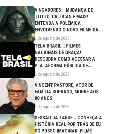
VINGADORES :: MUDANÇA DE
TÍTULO, CRÍTICAS E MAIS!
ENTENDA A POLÊMICA
ENVOLVENDO O NOVO FILME DA
MARVEL
6 de agosto de 2026
TELA BRASIL :: FILMES
NACIONAIS DE GRAÇA!
DESCUBRA COMO ACESSAR A
PLATAFORMA PÚBLICA DE
STREAMING
6 de agosto de 2026
VINCENT PASTORE, ATOR DE
FAMÍLIA SOPRANO, MORRE AOS
80 ANOS
6 de agosto de 2026
SESSÃO DA TARDE :: CONHEÇA A
HISTÓRIA REAL POR TRÁS DE EU
SÓ POSSO IMAGINAR, FILME