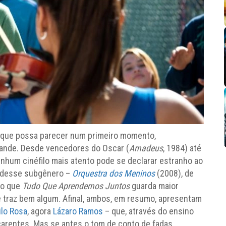
ta que possa parecer num primeiro momento,
ande. Desde vencedores do Oscar (
Amadeus
, 1984) até
nenhum cinéfilo mais atento pode se declarar estranho ao
r desse subgênero –
Orquestra dos Meninos
(2008), de
mo que
Tudo Que Aprendemos Juntos
guarda maior
e traz bem algum. Afinal, ambos, em resumo, apresentam
ilo Rosa
, agora
Lázaro Ramos
– que, através do ensino
 carentes. Mas se antes o tom de conto de fadas