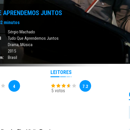
E APRENDEMOS JUNTOS
2 minutos
Sérgio Machado
l
Tudo Que Aprendemos Juntos
Drama
,
Música
2015
m:
Brasil
LEITORES
4
7.2
5 votos