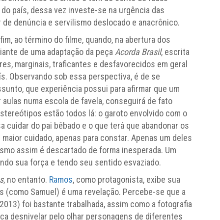
r do país, dessa vez investe-se na urgência das
de denúncia e servilismo deslocado e anacrônico.
m, ao término do filme, quando, na abertura dos
diante de uma adaptação da peça
Acorda Brasil
, escrita
res, marginais, traficantes e desfavorecidos em geral
ís. Observando sob essa perspectiva, é de se
ssunto, que experiência possui para afirmar que um
r aulas numa escola de favela, conseguirá de fato
tereótipos estão todos lá: o garoto envolvido com o
isa cuidar do pai bêbado e o que terá que abandonar os
m maior cuidado, apenas para constar. Apenas um deles
smo assim é descartado de forma inesperada. Um
ndo sua força e tendo seu sentido esvaziado.
s
, no entanto.
Ramos
, como protagonista, exibe sua
us (como Samuel) é uma revelação. Percebe-se que a
 2013) foi bastante trabalhada, assim como a fotografia
nca desnivelar pelo olhar personagens de diferentes