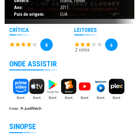
Gênero:
Drama
,
Thriller
Ano:
2011
País de origem:
EUA
CRÍTICA
LEITORES
8
6
2 votos
ONDE ASSISTIR
Fonte:
SINOPSE