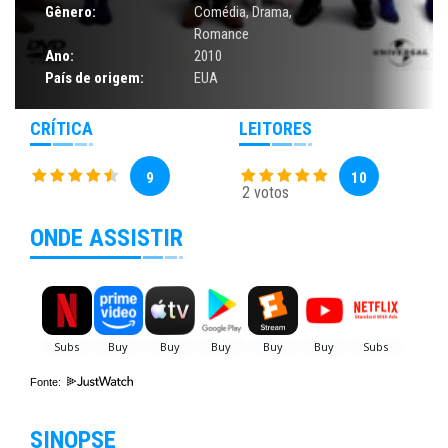
Gênero:
Comédia
,
Drama
,
Romance
Ano:
2010
País de origem:
EUA
CRÍTICA
LEITORES
9
10
2 votos
ONDE ASSISTIR
Fonte:
SINOPSE