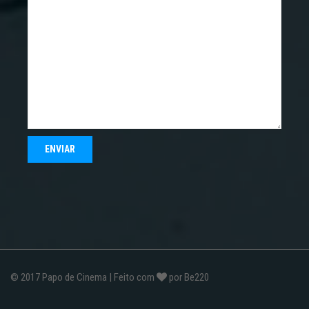
© 2017
Papo de Cinema
| Feito com
por
Be220