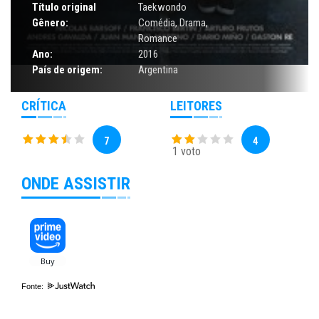
Título original
Taekwondo
Gênero:
Comédia
,
Drama
,
Romance
Ano:
2016
País de origem:
Argentina
CRÍTICA
LEITORES
7
4
1 voto
ONDE ASSISTIR
Fonte: