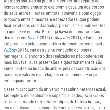
testosterona. Não há pudor em seu retrato, repleto de
homoerotismo enquanto exploram a cada um dos corpos
de seus atores – estes em total conivência com o jogo
proposto entre cineastas e espectadores, que podem
ficar excitados ou enfastiados, porém jamais indiferentes
ao que se vê em tela. Berger já havia demonstrado tais
domínios em
Havaí
(2013) e
Ausente
(2011), e Farina foi
até premiado pelo documentário de temática semelhante
Fulboy
(2015), sua estreia na condução de longas-
metragens. O encontro dos realizadores não poderia ser
mais louvável, suas pretensões e questionamentos são
semelhantes na busca de ambos pela desconstrução dos
códigos e valores das relações entre homens – sejam
estas quais forem.
Neste microcosmo do universo masculino heterossexual,
tão repleto de machismo e superficialidades,
Taekwondo
retrata a amizade entre estereótipos do hétero branco,
cis e de classe mais abastada e subverte esta relação ao