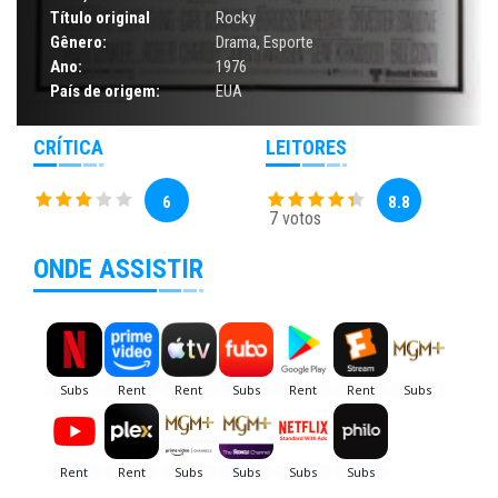
Título original
Rocky
Gênero:
Drama
,
Esporte
Ano:
1976
País de origem:
EUA
CRÍTICA
LEITORES
6
8.8
7 votos
ONDE ASSISTIR