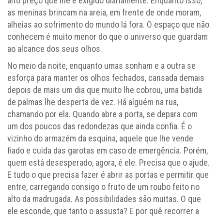
alto preço que lhe é exigido diariamente. Enquanto isso,
as meninas brincam na areia, em frente de onde moram,
alheias ao sofrimento do mundo lá fora. O espaço que não
conhecem é muito menor do que o universo que guardam
ao alcance dos seus olhos.
No meio da noite, enquanto umas sonham e a outra se
esforça para manter os olhos fechados, cansada demais
depois de mais um dia que muito lhe cobrou, uma batida
de palmas lhe desperta de vez. Há alguém na rua,
chamando por ela. Quando abre a porta, se depara com
um dos poucos das redondezas que ainda confia. É o
vizinho do armazém da esquina, aquele que lhe vende
fiado e cuida das garotas em caso de emergência. Porém,
quem está desesperado, agora, é ele. Precisa que o ajude.
E tudo o que precisa fazer é abrir as portas e permitir que
entre, carregando consigo o fruto de um roubo feito no
alto da madrugada. As possibilidades são muitas. O que
ele esconde, que tanto o assusta? E por quê recorrer a